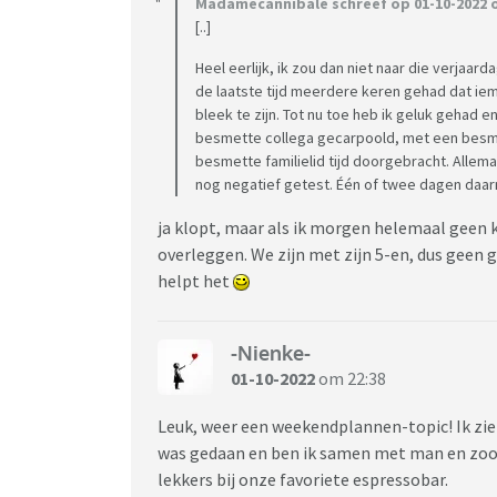
Madamecannibale schreef op 01-10-2022 o
[..]
Heel eerlijk, ik zou dan niet naar die verjaard
de laatste tijd meerdere keren gehad dat iem
bleek te zijn. Tot nu toe heb ik geluk gehad e
besmette collega gecarpoold, met een besm
besmette familielid tijd doorgebracht. Allema
nog negatief getest. Één of twee dagen daar
ja klopt, maar als ik morgen helemaal geen k
overleggen. We zijn met zijn 5-en, dus geen g
helpt het
-Nienke-
01-10-2022
om 22:38
Leuk, weer een weekendplannen-topic! Ik zie
was gedaan en ben ik samen met man en zoon
lekkers bij onze favoriete espressobar.