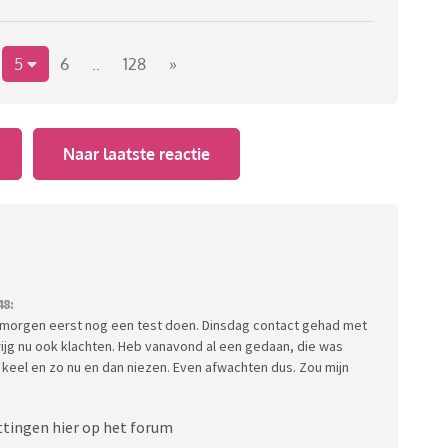
5
6
..
128
»
Naar laatste reactie
48:
a morgen eerst nog een test doen. Dinsdag contact gehad met
rijg nu ook klachten. Heb vanavond al een gedaan, die was
n keel en zo nu en dan niezen. Even afwachten dus. Zou mijn
ttingen hier op het forum