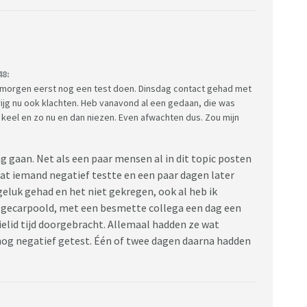
48:
a morgen eerst nog een test doen. Dinsdag contact gehad met
rijg nu ook klachten. Heb vanavond al een gedaan, die was
n keel en zo nu en dan niezen. Even afwachten dus. Zou mijn
dag gaan. Net als een paar mensen al in dit topic posten
dat iemand negatief testte en een paar dagen later
 geluk gehad en het niet gekregen, ook al heb ik
 gecarpoold, met een besmette collega een dag een
lid tijd doorgebracht. Allemaal hadden ze wat
 nog negatief getest. Één of twee dagen daarna hadden