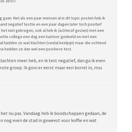
m 20:57:
ag gaan. Net als een paar mensen al in dit topic posten heb ik
and negatief testte en een paar dagen later toch positief
n het niet gekregen, ook al heb ik (achteraf gezien) met een
ette collega een dag een kantoor gedeeld en met een
al hadden ze wat klachten (veelal keelpijn) maar die ochtend
na hadden ze dan wel een positieve test.
lachten meer heb, en ik test negatief, dan ga ik even
rote groep. Ik gooi er eerst maar een borrel in, mss
 het nu pas. Vandaag heb ik boodschappen gedaan, de
 nog even de stad in geweest voor koffie en wat