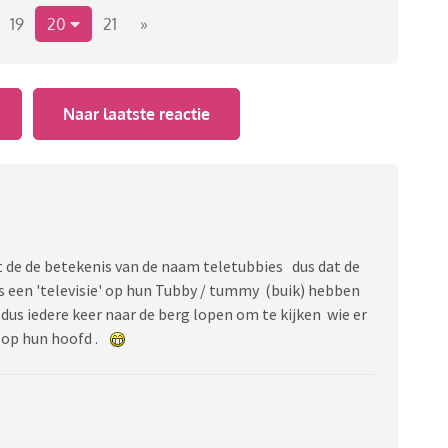
ooit geweten', 'oooh, wat stom'-reacties verschijnen!
19
20
21
»
Naar laatste reactie
t de de betekenis van de naam teletubbies dus dat de
s een 'televisie' op hun Tubby / tummy (buik) hebben
e dus iedere keer naar de berg lopen om te kijken wie er
 op hun hoofd .