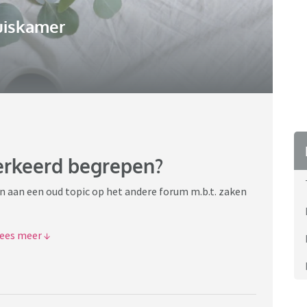
uiskamer
verkeerd begrepen?
n aan een oud topic op het andere forum m.b.t. zaken
De Duitse crimi-serie Tatort heet niet zo omdat de
ck in de gelijknamige serie).
aats' heten. Oftewel plaats delict of crime scene. TAT