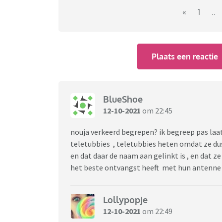
Ik hoop dat hier vele 'nee, echt?!', 'joh!, 'n
«
1
..
Plaats een reactie
BlueShoe
12-10-2021
om 22:45
nouja verkeerd begrepen? ik begreep pas laa
teletubbies , teletubbies heten omdat ze du
en dat daar de naam aan gelinkt is , en dat z
het beste ontvangst heeft met hun antenne
Lollypopje
12-10-2021
om 22:49