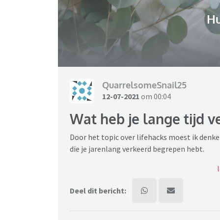
H
QuarrelsomeSnail25
12-07-2021
om 00:04
Wat heb je lange tijd 
Door het topic over lifehacks moest ik denke
die je jarenlang verkeerd begrepen hebt.
Ik trap af met iets wat ik daar geleerd heb. 
hoofdrolspeler Tatort zou heten (zoals Derri
Deel dit bericht:
Maar de serie zou letterlijk vertaald 'Daad Pl
ORT dus!