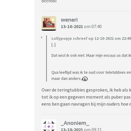
octrooi
weneri
13-10-2021
om 07:40
Lollypopje schreef op 12-10-2021 om 22:49
[..]
Dat wist ik ook niet. Maar mijn excuus us dat 
Qua leeftijd was ik te oud voor teletubbies en
maar dan anders
Over de teringtubbies gesproken, ik heb als k
tot ik op een gegeven moment als puber pas
eens ben gaan navragen bij mijn ouders hoe 
_Anoniem_
13-10-2021
om 09:21