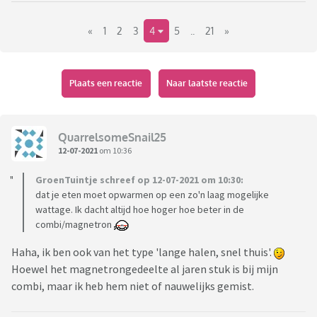
Maar de serie zou letterlijk vertaald 'Daad Plaats' heten.
Oftewel plaats delict of crime scene. TAT ORT dus!
«
1
2
3
4
5
..
21
»
Ik hoop dat hier vele 'nee, echt?!', 'joh!, 'nooit geweten',
'oooh, wat stom'-reacties verschijnen!
Plaats een reactie
Naar laatste reactie
QuarrelsomeSnail25
12-07-2021
om 10:36
GroenTuintje schreef op 12-07-2021 om 10:30:
dat je eten moet opwarmen op een zo'n laag mogelijke
wattage. Ik dacht altijd hoe hoger hoe beter in de
combi/magnetron
Haha, ik ben ook van het type 'lange halen, snel thuis'.
Hoewel het magnetrongedeelte al jaren stuk is bij mijn
combi, maar ik heb hem niet of nauwelijks gemist.