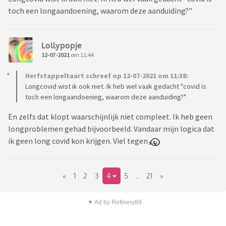
toch een longaandoening, waarom deze aanduiding?"
Lollypopje
12-07-2021
om 11:44
Herfstappeltaart schreef op 12-07-2021 om 11:38:
Longcovid wist ik ook niet. Ik heb wel vaak gedacht "covid is
toch een longaandoening, waarom deze aanduiding?"
En zelfs dat klopt waarschijnlijk niet compleet. Ik heb geen
longproblemen gehad bijvoorbeeld. Vandaar mijn logica dat
ik geen long covid kon krijgen. Viel tegen
«
1
2
3
4
5
..
21
»
▼ Ad by Refinery89