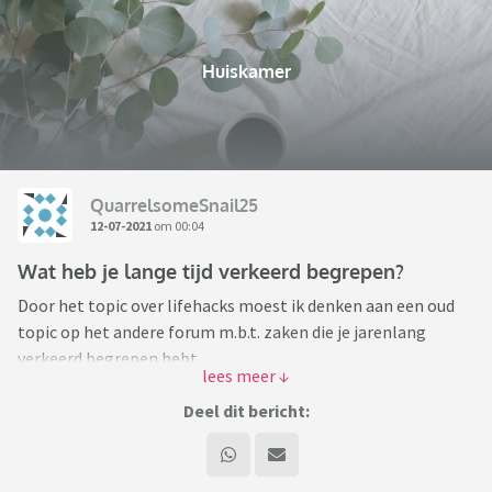
Huiskamer
QuarrelsomeSnail25
12-07-2021
om 00:04
Wat heb je lange tijd verkeerd begrepen?
Door het topic over lifehacks moest ik denken aan een oud
topic op het andere forum m.b.t. zaken die je jarenlang
verkeerd begrepen hebt.
Ik trap af met iets wat ik daar geleerd heb. De Duitse crimi-
Deel dit bericht:
serie Tatort heet niet zo omdat de hoofdrolspeler Tatort
zou heten (zoals Derrick in de gelijknamige serie).