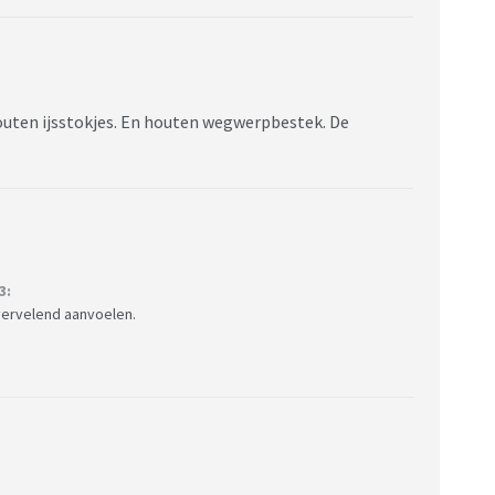
outen ijsstokjes. En houten wegwerpbestek. De
3:
 vervelend aanvoelen.