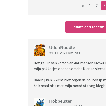
«
1
2
Dus wie laat mij minder raar voelen en heeft
Plaats een reactie
UdonNoodle
21-11-2021
om 20:13
Het geluid van karton en dat mensen erover h
mijn pakketjes openen omdat ik er zo slecht
Daarbij kan ik echt niet tegen de houten ijss
helemaal niet met mijn mond of tong blegh
Hobbelster