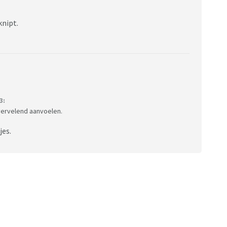
knipt.
3:
 vervelend aanvoelen.
jes.