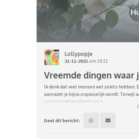
H
Lollypopje
21-11-2021
om 19:21
Vreemde dingen waar j
Ik denk dat veel mensen wel zoiets hebben. Ee
aanraakt je bijna onpasselijk wordt. Terwijl 
ontzettend vervelend aan is.
Ik zit op Netflix Blown Away te kijken en wo
Deel dit bericht:
stoepkrijt en alles dat zo voelt. Ik word serieu
naar voelen dat er alleen al aan denken bij m
tv zorgde al voor kippenvel en ik snap gewo