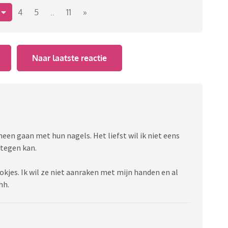
3
4
5
..
11
»
 ook zulke dingen?
Naar laatste reactie
een gaan met hun nagels. Het liefst wil ik niet eens
 tegen kan.
tokjes. Ik wil ze niet aanraken met mijn handen en al
hh.