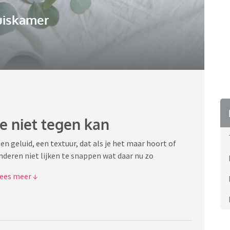
uiskamer
e niet tegen kan
n geluid, een textuur, dat als je het maar hoort of
anderen niet lijken te snappen wat daar nu zo
rdt weer geconfronteerd met mijn ultieme en dat is
s al misselijk terwijl ik dit type. Ik vind de textuur zo
ij een fysieke reactie oproept. Het geluid net horen op
on bijna niet dat anderen daar geen moeite me hebben.