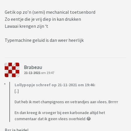
Getik op zo’n (semi) mechanical toetsenbord
Zo eentje die je vrij diep in kan drukken
Lawaai krengen zijn ‘t
Typemachine geluid is dan weer heerlijk
Brabeau
21-11-2021
om 19:47
Lollypopje schreef op 21-11-2021 om 19:46:
[..]
Dat heb ik met champignons en vetrandjes aan vlees. Brrrrr
En dan kreeg ik vroeger bij een karbonade altijd het
commentaar dat ik geen vlees overhield 😂
Brr ja beide!