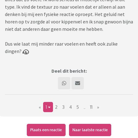
type. Ik vind de textuur zo naar voelen dat er alleen al aan
denken bij mij een fysieke reactie oproept. Het geluid net
horen op tv zorgde al voor kippenvel en ik snap gewoon bijna
niet dat anderen daar geen moeite me hebben.
Dus wie laat mij minder raar voelen en heeft ook zulke
dingen?
Deel dit bericht:
«
1
2
3
4
5
..
11
»
Plaats een reactie
Naar laatste reactie