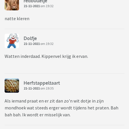
redbulletje
21-11-2021
om 19:32
natte kleren
Dolfje
21-11-2021
om 19:32
Watten inderdaad. Kippenvel krijg ik ervan.
Herfstappeltaart
21-11-2021
om 19:35
Als iemand praat en er zit dan zo'n wit dotje in zijn
mondhoek wat steeds erger wordt tijdens het praten. Bah
bah bah. Ik wordt er misselijk van.