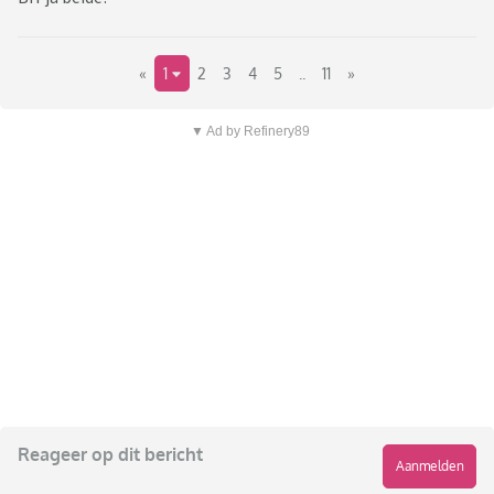
«
1
2
3
4
5
..
11
»
▼ Ad by Refinery89
Reageer op dit bericht
Aanmelden