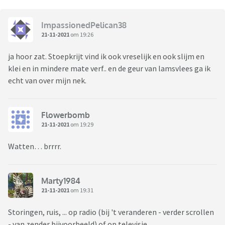
ImpassionedPelican38
21-11-2021
om 19:26
ja hoor zat. Stoepkrijt vind ik ook vreselijk en ook slijm en
klei en in mindere mate verf.. en de geur van lamsvlees ga ik
echt van over mijn nek.
Flowerbomb
21-11-2021
om 19:29
Watten… brrrr.
Marty1984
21-11-2021
om 19:31
Storingen, ruis, ... op radio (bij 't veranderen - verder scrollen
- van zender bijvoorbeeld) of op televisie.