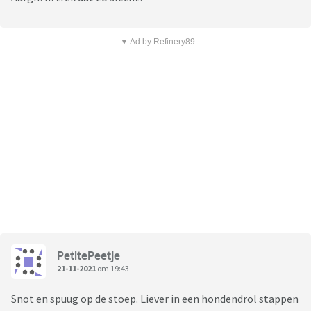
▼ Ad by Refinery89
PetitePeetje
21-11-2021
om 19:43
Snot en spuug op de stoep. Liever in een hondendrol stappen