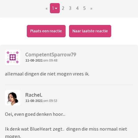
«
1
2
3
4
5
»
Plaats een reactie
Naar laatste reactie
CompetentSparrow79
11-08-2021
om 09:48
allemaal dingen die niet mogen vrees ik.
Rachel.
11-08-2021
om 09:53
Oei, even goed denken hoor...
Ik denk wat BlueHeart zegt.. dingen die miss normaal niet
mogen.