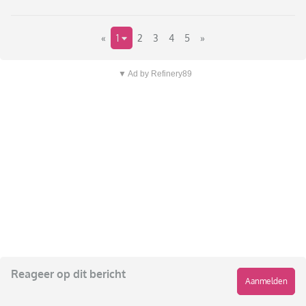
«
1
2
3
4
5
»
▼ Ad by Refinery89
Reageer op dit bericht
Aanmelden