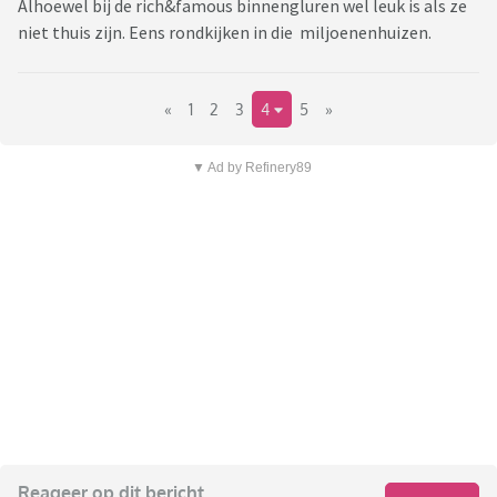
Alhoewel bij de rich&famous binnengluren wel leuk is als ze
niet thuis zijn. Eens rondkijken in die miljoenenhuizen.
«
1
2
3
4
5
»
▼ Ad by Refinery89
Reageer op dit bericht