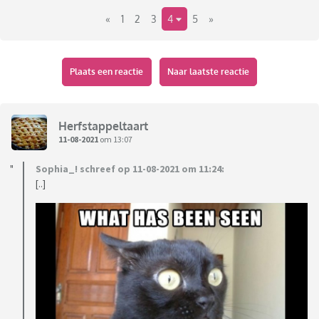
«
1
2
3
4
5
»
Plaats een reactie
Naar laatste reactie
Herfstappeltaart
11-08-2021
om 13:07
Sophia_! schreef op 11-08-2021 om 11:24:
[..]