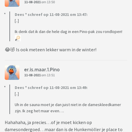
11-08-2021
om 13:50
Dees * schreef op 11-08-2021 om 13:47:
[..]
Ik denk dat ik dan de hele dag in een Pino-pak zou rondlopen!
😂🤣 Is ook meteen lekker warm in de winter!
er.is.maar.1.Pino
11-08-2021
om 13:51
Dees * schreef op 11-08-2021 om 13:49:
[..]
Uh in de sauna moet je dan juist niet in de dameskleedkamer
zijn. Ik zeg het maar even….
Hahahaha, ja precies…of je moet kicken op
damesondergoed…maar dan is de Hunkemöller je place to