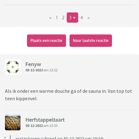
«
1
2
3
4
»
Plaats een reactie
Naar laatste reactie
Fenyw
03-12-2022
om 13:22
Als ik onder een warme douche ga of de sauna in. Van top tot
teen kippenvel.
Herfstappeltaart
03-12-2022
om 13:33
watertoren schreef op 03-12-2022 om 10:34: