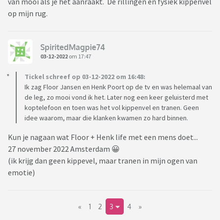
van mooi als je het aanraakt. De rillingen en fysiek kippenvel
op mijn rug.
SpiritedMagpie74
03-12-2022
om 17:47
Tickel schreef op 03-12-2022 om 16:48:
Ik zag Floor Jansen en Henk Poort op de tv en was helemaal van
de leg, zo mooi vond ik het. Later nog een keer geluisterd met
koptelefoon en toen was het vol kippenvel en tranen. Geen
idee waarom, maar die klanken kwamen zo hard binnen.
Kun je nagaan wat Floor + Henk life met een mens doet...
27 november 2022 Amsterdam 😀
(ik krijg dan geen kippevel, maar tranen in mijn ogen van
emotie)
«
1
2
3
4
»