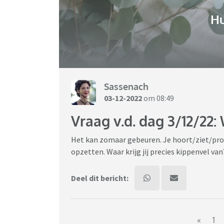
H
Sassenach
03-12-2022
om 08:49
Vraag v.d. dag 3/12/22: 
Het kan zomaar gebeuren. Je hoort/ziet/proe
opzetten. Waar krijg jij precies kippenvel van
Deel dit bericht:
«
1