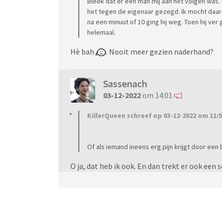
Bleek dat er een man mij aan het volgen was
het tegen de eigenaar gezegd. Ik mocht daar b
na een minuut of 10 ging hij weg. Toen hij ver
helemaal.
Hè bah
. Nooit meer gezien naderhand?
Sassenach
03-12-2022
om 14:01
KillerQueen schreef op 03-12-2022 om 11:5
Of als iemand ineens erg pijn krijgt door een
O ja, dat heb ik ook. En dan trekt er ook een s