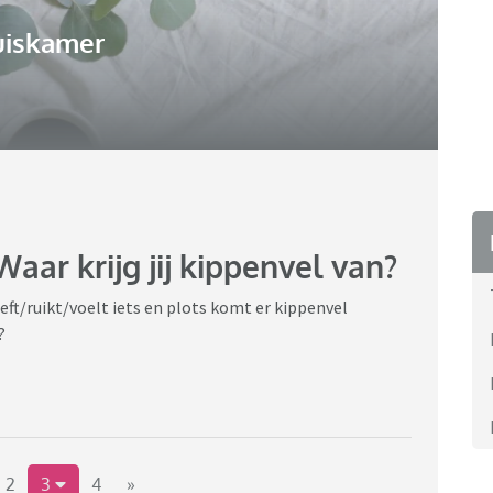
uiskamer
Waar krijg jij kippenvel van?
ft/ruikt/voelt iets en plots komt er kippenvel
?
2
3
4
»