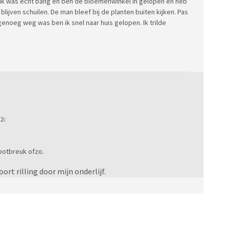
. Ik was echt bang en ben de bloemenwinkel in gelopen en heb
lijven schuilen. De man bleef bij de planten buiten kijken. Pas
 genoeg weg was ben ik snel naar huis gelopen. Ik trilde
2:
 botbreuk ofzo.
oort rilling door mijn onderlijf.