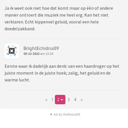
Ja ik weet ook niet hoe dat komt maar op één of andere
manier ontroert die muziek me heel erg. Kan het niet
verklaren. Echt kippenvel geluid, vooral een hele
doedelzakband.
BrightEchidna89
03-12-2022
om 13:20
Eerste waar ik dadelijk aan denk: van een haardroger op het
juiste moment in de juiste hoek; zalig, het geluid en de
warme lucht.
«
1
2
3
4
»
▼ Ad by Refinery89