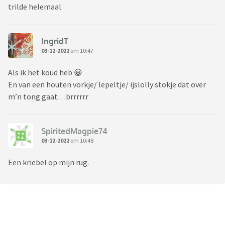
trilde helemaal.
IngridT
03-12-2022
om 10:47
Als ik het koud heb 😀
En van een houten vorkje/ lepeltje/ ijslolly stokje dat over
m’n tong gaat…brrrrrr
SpiritedMagpie74
03-12-2022
om 10:48
Een kriebel op mijn rug.