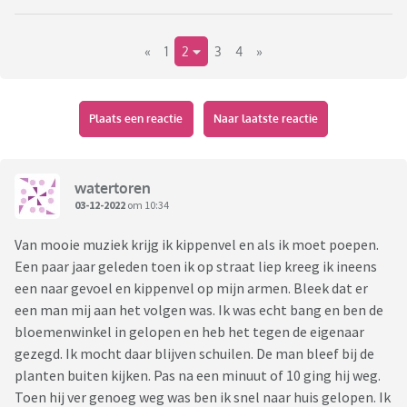
«
1
2
3
4
»
Plaats een reactie
Naar laatste reactie
watertoren
03-12-2022
om 10:34
Van mooie muziek krijg ik kippenvel en als ik moet poepen.
Een paar jaar geleden toen ik op straat liep kreeg ik ineens
een naar gevoel en kippenvel op mijn armen. Bleek dat er
een man mij aan het volgen was. Ik was echt bang en ben de
bloemenwinkel in gelopen en heb het tegen de eigenaar
gezegd. Ik mocht daar blijven schuilen. De man bleef bij de
planten buiten kijken. Pas na een minuut of 10 ging hij weg.
Toen hij ver genoeg weg was ben ik snel naar huis gelopen. Ik