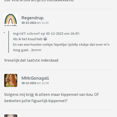
Regendrup.
03-12-2022
om 11:33
IngridT schreef op 03-12-2022 om 10:47:
Als ik het koud heb 😀
En van een houten vorkje/ lepeltje/ ijslolly stokje dat over m’n
tong gaat…brrrrrr
Vreselijk dat laatste inderdaad
MMcGonagall
03-12-2022
om 11:34
Volgens mij krijg ik alleen maar kippenvel van kou. Of
bedoelen jullie figuurlijk kippenvel?