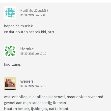
FaithfulDuck87
03-12-2022
om 12:00
bepaalde muziek
en dat houten bestek idd, brrr
Hemke
03-12-2022
om 12:10
koorzang.
weneri
03-12-2022
om 12:19
wattenbollen, niet alleen kippenvel, maar ook een vreemd
gevoel aan mijn tanden krijg ik ervan.
Houten bestek, ijsblokjes, natte krant