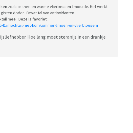
anken zoals in thee en warme vlierbessen limonade. Het werkt
 gisten doden. Bevat tal van antioxidanten .
ail mee . Deze is favoriet :
90541/mocktail-met-komkommer-limoen-en-vlierbloesem
ijsliefhebber. Hoe lang moet steranijs in een drankje