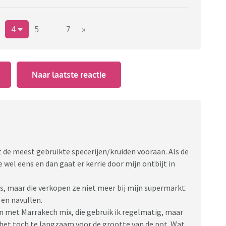
4
5
..
7
»
Naar laatste reactie
t de meest gebruikte specerijen/kruiden vooraan. Als de
 wel eens en dan gaat er kerrie door mijn ontbijt in
s, maar die verkopen ze niet meer bij mijn supermarkt.
 en navullen.
en met Marrakech mix, die gebruik ik regelmatig, maar
 het toch te langzaam voor de grootte van de pot. Wat