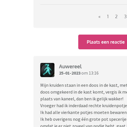
«
1
2
3
Plaats een reactie
Auwereel
25-01-2023
om 13:16
Mijn kruiden staan in een doos in de kast, me
doos omgekeerd in de kast komt, vergis ik me
plaats van kaneel, dan ben ik gelijk wakker!
Vroeger had ik inderdaad rechte kruidenpotje
Ik had alle vierkante potjes moeten bewaren
Ik heb overigens nog één grote pot specerij
omdat je er niet zoveel van nodig hebt, gaat