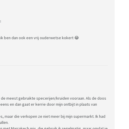
:
 ik ben dan ook een vrij ouderwetse kokert 😂
et de meest gebruikte specerijen/kruiden vooraan. Als de doos
ens en dan gaat er kerrie door mijn ontbijt in plaats van
s, maar die verkopen ze niet meer bij mijn supermarkt. Ik had
llen.
n met Marrakech mix, die gebruik ik regelmatig, maar omdat je