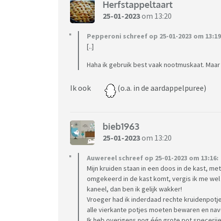
Herfstappeltaart
25-01-2023
om 13:20
Pepperoni schreef op 25-01-2023 om 13:19
[..]
Haha ik gebruik best vaak nootmuskaat. Maar
Ik ook
(o.a. in de aardappelpuree)
bieb1963
25-01-2023
om 13:20
Auwereel schreef op 25-01-2023 om 13:16:
Mijn kruiden staan in een doos in de kast, m
omgekeerd in de kast komt, vergis ik me wel e
kaneel, dan ben ik gelijk wakker!
Vroeger had ik inderdaad rechte kruidenpotje
alle vierkante potjes moeten bewaren en navu
Ik heb overigens nog één grote pot specerije