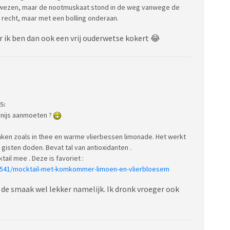
e wezen, maar de nootmuskaat stond in de weg vanwege de
 recht, maar met een bolling onderaan.
 ik ben dan ook een vrij ouderwetse kokert 😂
5:
anijs aanmoeten ?
anken zoals in thee en warme vlierbessen limonade. Het werkt
 gisten doden. Bevat tal van antioxidanten .
ail mee . Deze is favoriet :
90541/mocktail-met-komkommer-limoen-en-vlierbloesem
d de smaak wel lekker namelijk. Ik dronk vroeger ook