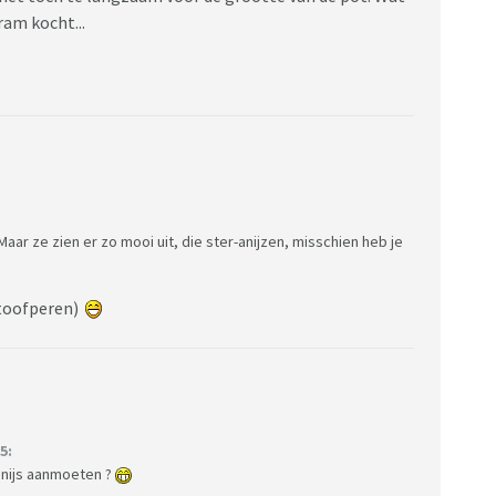
ram kocht...
. Maar ze zien er zo mooi uit, die ster-anijzen, misschien heb je
 stoofperen)
5:
anijs aanmoeten ?