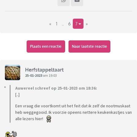
«
1
..
6
7
»
Plaats een reactie
Naar laatste reactie
Herfstappeltaart
25-01-2023
om 19:03
Auwereel schreef op 25-01-2023 om 18:36:
[..]
Een vraag die voortkomt uit het feit dat ik zelf de nootmuskaat
heb weggegooid. Ik voorzie opeens nettere keukenkastjes van
alle lezers hier!