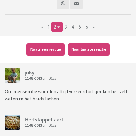
«
1
2
3
4
5
6
»
Plaats een reactie
Naar laatste reactie
joky
11-02-2023
om 10:22
Om mensen die woorden altijd verkeerd uitspreken het zelf
weten rn het hards lachen .
Herfstappeltaart
11-02-2023
om 10:27