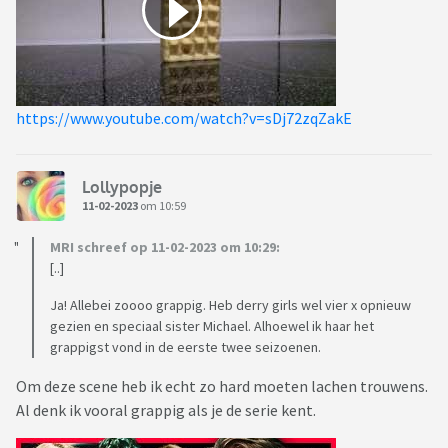
https://www.youtube.com/watch?v=sDj72zqZakE
Lollypopje
11-02-2023
om 10:59
MRI schreef op 11-02-2023 om 10:29:
[..]
Ja! Allebei zoooo grappig. Heb derry girls wel vier x opnieuw
gezien en speciaal sister Michael. Alhoewel ik haar het
grappigst vond in de eerste twee seizoenen.
Om deze scene heb ik echt zo hard moeten lachen trouwens.
Al denk ik vooral grappig als je de serie kent.