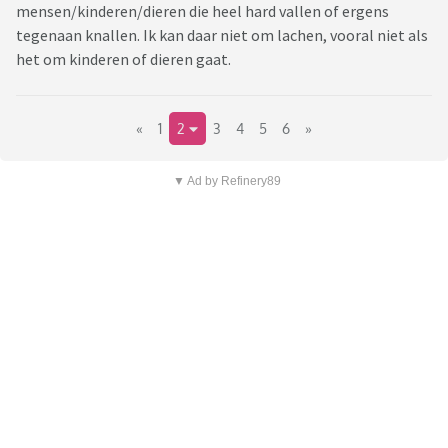
mensen/kinderen/dieren die heel hard vallen of ergens
tegenaan knallen. Ik kan daar niet om lachen, vooral niet als
het om kinderen of dieren gaat.
«
1
2
3
4
5
6
»
▼ Ad by Refinery89