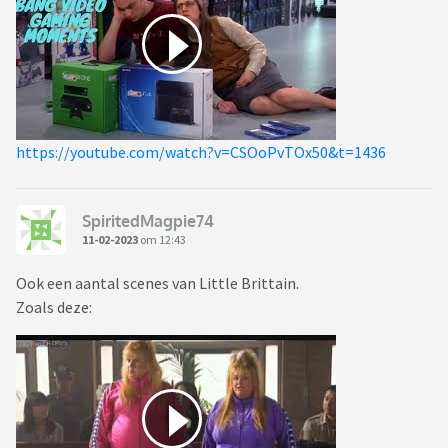
https://youtube.com/watch?v=CSOoPvTOx50&t=1436
SpiritedMagpie74
11-02-2023
om 12:43
Ook een aantal scenes van Little Brittain.
Zoals deze: