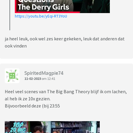
https://youtu.be/yEqi-RT3YoU
ja heel leuk, ook wel zes keer gekeken, leuk dat anderen dat
ook vinden
SpiritedMagpie74
11-02-2023
om 12:41
Heel veel scenes van The Big Bang Theory blijf ik om lachen,
al heb ik ze 10x gezien.
Bijvoorbeeld deze (bij 23:55