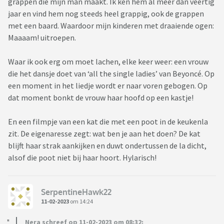
grappen die mijn man maakt. Ik ken hem al meer dan veertig
jaar en vind hem nog steeds heel grappig, ook de grappen
met een baard. Waardoor mijn kinderen met draaiende ogen:
Maaaam! uitroepen.
Waar ik ook erg om moet lachen, elke keer weer: een vrouw
die het dansje doet van ‘all the single ladies’ van Beyoncé. Op
een moment in het liedje wordt er naar voren gebogen. Op
dat moment bonkt de vrouw haar hoofd op een kastje!
En een filmpje van een kat die met een poot in de keukenla
zit. De eigenaresse zegt: wat ben je aan het doen? De kat
blijft haar strak aankijken en duwt ondertussen de la dicht,
alsof die poot niet bij haar hoort. Hylarisch!
SerpentineHawk22
11-02-2023
om 14:24
Nera schreef op 11-02-2023 om 08:32: