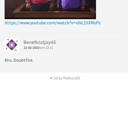
https://www.youtube.com/watch?v=vlkL1SXMsPc
BeneficialJay65
11-02-2023
om 13:11
Mrs. Doubtfire.
▼ Ad by Refinery89