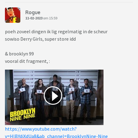
Rogue
11-02-2023
om 15:59
poeh zoveel dingen ik lig regelmatig in de scheur
sowiso Derry Girls, super store idd
& brooklyn 99
vooral dit fragment, :
https://www.youtube.com/watch?
v=HlBYdiXdUa8&ab_channel=BrooklynNine-Nine