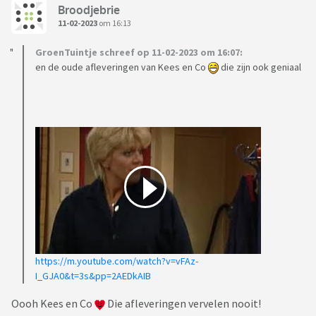
Broodjebrie
11-02-2023
om 16:13
GroenTuintje schreef op 11-02-2023 om 16:07:
en de oude afleveringen van Kees en Co
die zijn ook geniaal
https://m.youtube.com/watch?v=vFAz-
I_GJA0&t=3s&pp=2AEDkAIB
Oooh Kees en Co
Die afleveringen vervelen nooit!