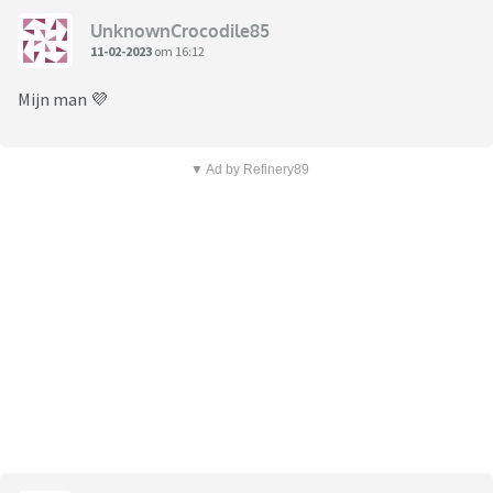
UnknownCrocodile85
11-02-2023
om 16:12
Mijn man 💜
▼ Ad by Refinery89