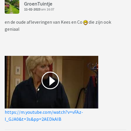
GroenTuintje
11-02-2023
om 16:07
en de oude afleveringen van Kees en Co
die zijn ook
geniaal
https://m.youtube.com/watch?v=vFAz-
I_GJA0&t=3s&pp=2AEDkAIB