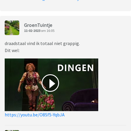
GroenTuintje
11-02-2023
om 16:05
draadstaal vind ik totaal niet grappig.
Dit wel:
https://youtu.be/O8Sf5-YqbJA