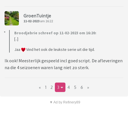
GroenTuintje
11-02-2023
om 16:22
Broodjebrie schreef op 11-02-2023 om 16:20:
[..]
Jaa
Vind het ook de leukste serie uit die tijd.
Ik ook! Meesterlijk gespeeld incl goed script. De afleveringen
na die 4 seizoenen waren lang niet zo sterk.
«
1
2
3
4
5
6
»
▼ Ad by Refinery89