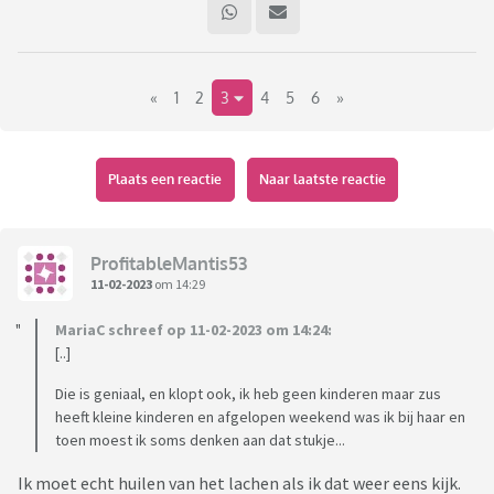
«
1
2
3
4
5
6
»
Plaats een reactie
Naar laatste reactie
ProfitableMantis53
11-02-2023
om 14:29
MariaC schreef op 11-02-2023 om 14:24:
[..]
Die is geniaal, en klopt ook, ik heb geen kinderen maar zus
heeft kleine kinderen en afgelopen weekend was ik bij haar en
toen moest ik soms denken aan dat stukje...
Ik moet echt huilen van het lachen als ik dat weer eens kijk.