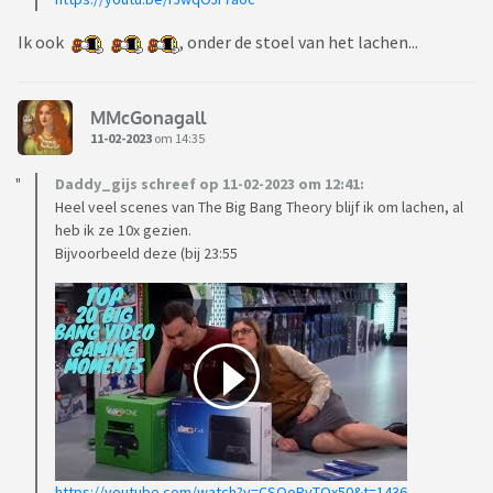
Ik ook
, onder de stoel van het lachen...
MMcGonagall
11-02-2023
om 14:35
Daddy_gijs schreef op 11-02-2023 om 12:41:
Heel veel scenes van The Big Bang Theory blijf ik om lachen, al
heb ik ze 10x gezien.
Bijvoorbeeld deze (bij 23:55
https://youtube.com/watch?v=CSOoPvTOx50&t=1436