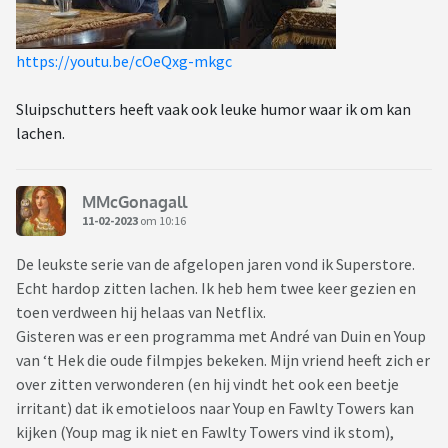
https://youtu.be/cOeQxg-mkgc
Sluipschutters heeft vaak ook leuke humor waar ik om kan
lachen.
MMcGonagall
11-02-2023
om 10:16
De leukste serie van de afgelopen jaren vond ik Superstore.
Echt hardop zitten lachen. Ik heb hem twee keer gezien en
toen verdween hij helaas van Netflix.
Gisteren was er een programma met André van Duin en Youp
van ‘t Hek die oude filmpjes bekeken. Mijn vriend heeft zich er
over zitten verwonderen (en hij vindt het ook een beetje
irritant) dat ik emotieloos naar Youp en Fawlty Towers kan
kijken (Youp mag ik niet en Fawlty Towers vind ik stom),