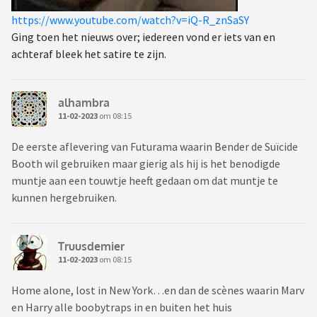
https://www.youtube.com/watch?v=iQ-R_znSaSY
Ging toen het nieuws over; iedereen vond er iets van en
achteraf bleek het satire te zijn.
alhambra
11-02-2023
om 08:15
De eerste aflevering van Futurama waarin Bender de Suïcide
Booth wil gebruiken maar gierig als hij is het benodigde
muntje aan een touwtje heeft gedaan om dat muntje te
kunnen hergebruiken.
Truusdemier
11-02-2023
om 08:15
Home alone, lost in New York…en dan de scènes waarin Marv
en Harry alle boobytraps in en buiten het huis