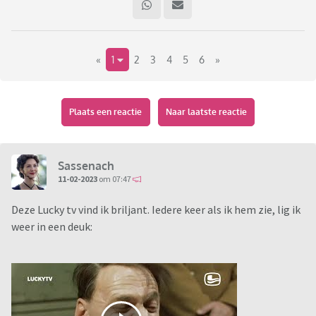
«
1
2
3
4
5
6
»
Plaats een reactie
Naar laatste reactie
Sassenach
11-02-2023
om 07:47
Deze Lucky tv vind ik briljant. Iedere keer als ik hem zie, lig ik
weer in een deuk: