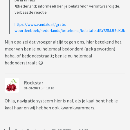
be·la·ta·feld
¶(Nederland; informeel) ben je belatafeld? verontwaardigde,
verbaasde reactie
https://www.vandale.nl/gratis-
woordenboek/nederlands/betekenis/belatafeld#.YS5MJt9cKUk
Mijn opa zei dat vroeger altijd tegen ons, hier betekend het
meer van ben je nu helemaal bedonderd (gek geworden)
haha, of bedondestraalt; ben je nu helemaal
bedonderstraalt 😅
Rockstar
31-08-2021
om 18:10
Oh ja, navigatie systeem hier is naf, als je kaal bent heb je
kaal haar en wij hebben ook kwamkwammers.