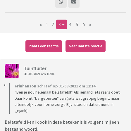
«
1
2
3
4
5
6
»
Plaats een reactie
Naar laatste reactie
Tuinfluiter
31-08-2021
om 16:04
erinhanson schreef op 31-08-2021 om 12:14:
”Ben je nou helemaal belatafeld!” Als iemand iets raars doet.
Daar komt “bargebieten” van (iets wat grappig begint, maar
uiteindelijk voor herrie zorgt. Bijv: stoeien dat uitmond in
gejank)
Belatafeld ken ik ook in deze betekenis is volgens mij een
bestaand woord.