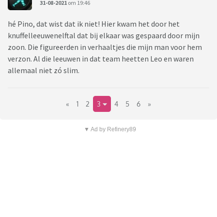
31-08-2021
om 19:46
hé Pino, dat wist dat ik niet! Hier kwam het door het
knuffelleeuwenelftal dat bij elkaar was gespaard door mijn
zoon. Die figureerden in verhaaltjes die mijn man voor hem
verzon. Al die leeuwen in dat team heetten Leo en waren
allemaal niet zó slim.
«
1
2
3
4
5
6
»
▼ Ad by Refinery89