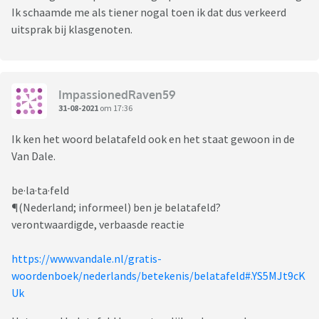
Ik schaamde me als tiener nogal toen ik dat dus verkeerd
uitsprak bij klasgenoten.
ImpassionedRaven59
31-08-2021
om 17:36
Ik ken het woord belatafeld ook en het staat gewoon in de
Van Dale.
be·la·ta·feld
¶(Nederland; informeel) ben je belatafeld?
verontwaardigde, verbaasde reactie
https://www.vandale.nl/gratis-
woordenboek/nederlands/betekenis/belatafeld#.YS5MJt9cK
Uk