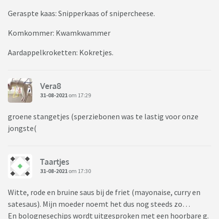
Geraspte kaas: Snipperkaas of snipercheese.
Komkommer: Kwamkwammer
Aardappelkroketten: Kokretjes.
Vera8
31-08-2021
om 17:29
groene stangetjes (sperziebonen was te lastig voor onze
jongste(
Taartjes
31-08-2021
om 17:30
Witte, rode en bruine saus bij de friet (mayonaise, curry en
satesaus). Mijn moeder noemt het dus nog steeds zo…
En bolognesechips wordt uitgesproken met een hoorbare g.