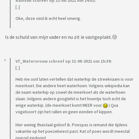
RavIvaR schreef op 31-08-2021 om 14:02:
[..]
Oke, deze vind ik echt heel smerig.
Is de schuld van mijn vader en nu zit ie vastgeplakt.😒
Vf_Watervrouw schreef op 31-08-2021 om 15:39:
[..]
Heb me ooit laten vertellen dat waterkip de streeknaam is voor
meerkoet. Die andere heet waterhoen. Volgens wikipedia kan
de naam waterkip op zowel de meerkoet als de waterhoen
slaan. Volgens andere googlehit is het hoentje toch echt de
enige waterkip. (de meerkoet komt MEER voor
) Qua
vogelsoort zijn het rallen en geen eenden of kippen.
Hier weinig thuistaal geloof ik. Poespas is iemand die tijdens
vakantie op het poezebeest past. Kat of poes wordt meestal
poezel gedoopt.