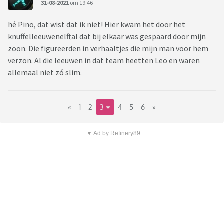
31-08-2021
om 19:46
hé Pino, dat wist dat ik niet! Hier kwam het door het
knuffelleeuwenelftal dat bij elkaar was gespaard door mijn
zoon. Die figureerden in verhaaltjes die mijn man voor hem
verzon. Al die leeuwen in dat team heetten Leo en waren
allemaal niet zó slim.
«
1
2
3
4
5
6
»
▼ Ad by Refinery89