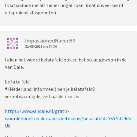
Ik schaamde me als tiener nogal toen ik dat dus verkeerd
uitsprak bij klasgenoten.
ImpassionedRaven59
31-08-2021
om 17:36
Ik ken het woord belatafeld ook en het staat gewoon in de
Van Dale.
be·la·ta·feld
¶(Nederland; informeel) ben je belatafeld?
verontwaardigde, verbaasde reactie
https://www.vandale.nl/gratis-
woordenboek/nederlands/betekenis/belatafeld#.YS5MJt9cK
Uk