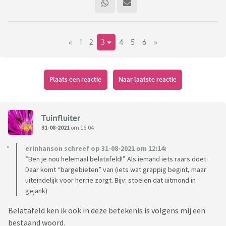
«
1
2
3
4
5
6
»
Plaats een reactie
Naar laatste reactie
Tuinfluiter
31-08-2021
om 16:04
erinhanson schreef op 31-08-2021 om 12:14:
”Ben je nou helemaal belatafeld!” Als iemand iets raars doet.
Daar komt “bargebieten” van (iets wat grappig begint, maar
uiteindelijk voor herrie zorgt. Bijv: stoeien dat uitmond in
gejank)
Belatafeld ken ik ook in deze betekenis is volgens mij een
bestaand woord.