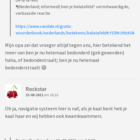
be·la·ta·feld
¶(Nederland; informeel) ben je belatafeld? verontwaardigde,
verbaasde reactie
https://www.vandale.nl/gratis-
woordenboek/nederlands/betekenis/belatafeld#.YS5MJt9cKUk
Mijn opa zei dat vroeger altijd tegen ons, hier betekend het
meer van ben je nu helemaal bedonderd (gek geworden)
haha, of bedondestraalt; ben je nu helemaal
bedonderstraalt 😅
Rockstar
31-08-2021
om 18:10
Oh ja, navigatie systeem hier is naf, als je kaal bent heb je
kaal haar en wij hebben ook kwamkwammers.