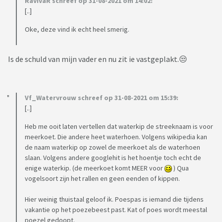
RavIvaR schreef op 31-08-2021 om 14:02:
[..]
Oke, deze vind ik echt heel smerig.
Is de schuld van mijn vader en nu zit ie vastgeplakt.😒
Vf_Watervrouw schreef op 31-08-2021 om 15:39:
[..]
Heb me ooit laten vertellen dat waterkip de streeknaam is voor
meerkoet. Die andere heet waterhoen. Volgens wikipedia kan
de naam waterkip op zowel de meerkoet als de waterhoen
slaan. Volgens andere googlehit is het hoentje toch echt de
enige waterkip. (de meerkoet komt MEER voor
) Qua
vogelsoort zijn het rallen en geen eenden of kippen.
Hier weinig thuistaal geloof ik. Poespas is iemand die tijdens
vakantie op het poezebeest past. Kat of poes wordt meestal
poezel gedoopt.