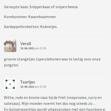
Geraspte kaas: Snipperkaas of snipercheese.
Komkommer: Kwamkwammer
Aardappelkroketten: Kokretjes.
Vera8
31-08-2021
om 17:29
groene stangetjes (sperziebonen was te lastig voor onze
jongste(
Taartjes
31-08-2021
om 17:30
Witte, rode en bruine saus bij de friet (mayonaise, curry en
satesaus). Mijn moeder noemt het dus nog steeds zo…
En bolognesechips wordt uitgesproken met een hoorbare g.