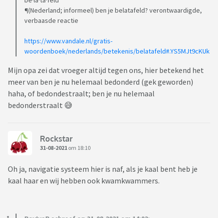
be·la·ta·feld
¶(Nederland; informeel) ben je belatafeld? verontwaardigde,
verbaasde reactie
https://www.vandale.nl/gratis-
woordenboek/nederlands/betekenis/belatafeld#.YS5MJt9cKUk
Mijn opa zei dat vroeger altijd tegen ons, hier betekend het
meer van ben je nu helemaal bedonderd (gek geworden)
haha, of bedondestraalt; ben je nu helemaal
bedonderstraalt 😅
Rockstar
31-08-2021
om 18:10
Oh ja, navigatie systeem hier is naf, als je kaal bent heb je
kaal haar en wij hebben ook kwamkwammers.