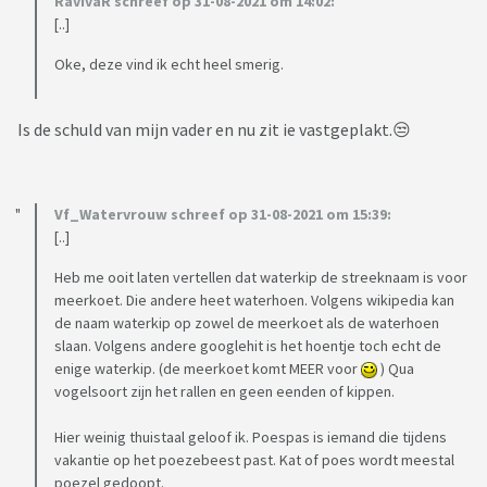
RavIvaR schreef op 31-08-2021 om 14:02:
[..]
Oke, deze vind ik echt heel smerig.
Is de schuld van mijn vader en nu zit ie vastgeplakt.😒
Vf_Watervrouw schreef op 31-08-2021 om 15:39:
[..]
Heb me ooit laten vertellen dat waterkip de streeknaam is voor
meerkoet. Die andere heet waterhoen. Volgens wikipedia kan
de naam waterkip op zowel de meerkoet als de waterhoen
slaan. Volgens andere googlehit is het hoentje toch echt de
enige waterkip. (de meerkoet komt MEER voor
) Qua
vogelsoort zijn het rallen en geen eenden of kippen.
Hier weinig thuistaal geloof ik. Poespas is iemand die tijdens
vakantie op het poezebeest past. Kat of poes wordt meestal
poezel gedoopt.