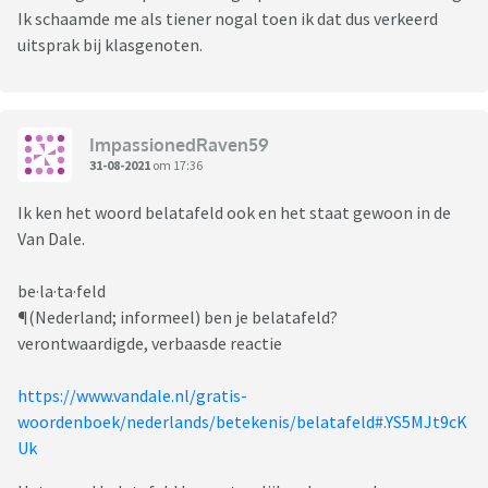
Ik schaamde me als tiener nogal toen ik dat dus verkeerd
uitsprak bij klasgenoten.
ImpassionedRaven59
31-08-2021
om 17:36
Ik ken het woord belatafeld ook en het staat gewoon in de
Van Dale.
be·la·ta·feld
¶(Nederland; informeel) ben je belatafeld?
verontwaardigde, verbaasde reactie
https://www.vandale.nl/gratis-
woordenboek/nederlands/betekenis/belatafeld#.YS5MJt9cK
Uk