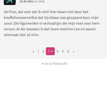
31-08-2021
om 19:46
hé Pino, dat wist dat ik niet! Hier kwam het door het
knuffelleeuwenelftal dat bij elkaar was gespaard door mijn
zoon. Die figureerden in verhaaltjes die mijn man voor hem
verzon. Al die leeuwen in dat team heetten Leo en waren
allemaal niet zó slim.
«
1
2
3
4
5
6
»
▼ Ad by Refinery89