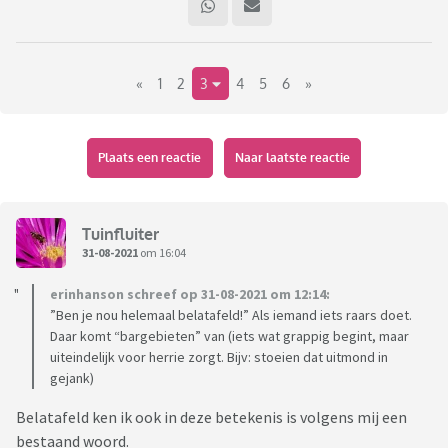
«
1
2
3
4
5
6
»
Plaats een reactie
Naar laatste reactie
Tuinfluiter
31-08-2021
om 16:04
erinhanson schreef op 31-08-2021 om 12:14:
”Ben je nou helemaal belatafeld!” Als iemand iets raars doet.
Daar komt “bargebieten” van (iets wat grappig begint, maar
uiteindelijk voor herrie zorgt. Bijv: stoeien dat uitmond in
gejank)
Belatafeld ken ik ook in deze betekenis is volgens mij een
bestaand woord.