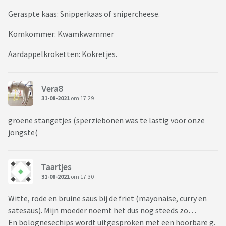
Geraspte kaas: Snipperkaas of snipercheese.
Komkommer: Kwamkwammer
Aardappelkroketten: Kokretjes.
Vera8
31-08-2021
om 17:29
groene stangetjes (sperziebonen was te lastig voor onze
jongste(
Taartjes
31-08-2021
om 17:30
Witte, rode en bruine saus bij de friet (mayonaise, curry en
satesaus). Mijn moeder noemt het dus nog steeds zo…
En bolognesechips wordt uitgesproken met een hoorbare g.