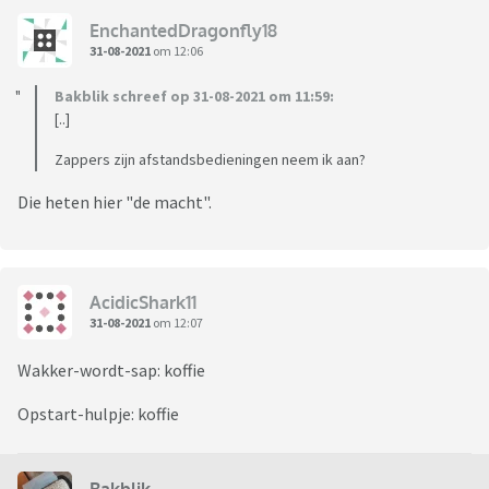
EnchantedDragonfly18
31-08-2021
om 12:06
Bakblik schreef op 31-08-2021 om 11:59:
[..]
Zappers zijn afstandsbedieningen neem ik aan?
Die heten hier "de macht".
AcidicShark11
31-08-2021
om 12:07
Wakker-wordt-sap: koffie
Opstart-hulpje: koffie
Bakblik