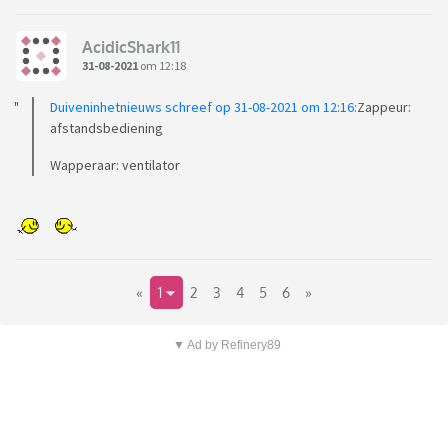
AcidicShark11
31-08-2021
om 12:18
Duiveninhetnieuws schreef op 31-08-2021 om 12:16:
Zappeur:
afstandsbediening
Wapperaar: ventilator
«
1
2
3
4
5
6
»
▼ Ad by Refinery89