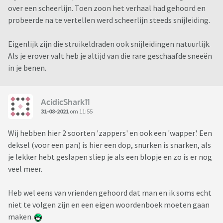
over een scheerlijn. Toen zoon het verhaal had gehoord en
probeerde na te vertellen werd scheerlijn steeds snijleiding.
Eigenlijk zijn die struikeldraden ook snijleidingen natuurlijk.
Als je erover valt heb je altijd van die rare geschaafde sneeën
in je benen.
AcidicShark11
31-08-2021
om 11:55
Wij hebben hier 2 soorten 'zappers' en ook een 'wapper'. Een
deksel (voor een pan) is hier een dop, snurken is snarken, als
je lekker hebt geslapen sliep je als een blopje en zo is er nog
veel meer.
Heb wel eens van vrienden gehoord dat man en ik soms echt
niet te volgen zijn en een eigen woordenboek moeten gaan
maken.