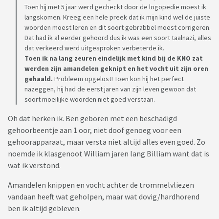
Toen hij met 5 jaar werd gecheckt door de logopedie moest ik
langskomen. Kreeg een hele preek dat ik mijn kind wel de juiste
woorden moest leren en dit soort gebrabbel moest corrigeren.
Dat had ik al eerder gehoord dus ik was een soort taalnazi, alles
dat verkeerd werd uitgesproken verbeterde ik.
Toen ik na lang zeuren eindelijk met kind bij de KNO zat
werden zijn amandelen geknipt en het vocht uit zijn oren
gehaald.
Probleem opgelost! Toen kon hij het perfect
nazeggen, hij had de eerst jaren van zijn leven gewoon dat
soort moeilijke woorden niet goed verstaan.
Oh dat herken ik. Ben geboren met een beschadigd
gehoorbeentje aan 1 oor, niet doof genoeg voor een
gehoorapparaat, maar versta niet altijd alles even goed. Zo
noemde ik klasgenoot William jaren lang Billiam want dat is
wat ik verstond.
Amandelen knippen en vocht achter de trommelvliezen
vandaan heeft wat geholpen, maar wat dovig/hardhorend
ben ik altijd gebleven.