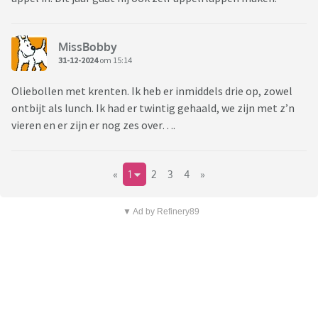
MissBobby
31-12-2024
om 15:14
Oliebollen met krenten. Ik heb er inmiddels drie op, zowel
ontbijt als lunch. Ik had er twintig gehaald, we zijn met z’n
vieren en er zijn er nog zes over….
«
1
2
3
4
»
▼ Ad by Refinery89