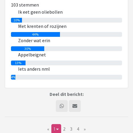
103 stemmen
Ik eet geen oliebollen
10%
Met krenten of rozijnen
44%
Zonder wat erin
30%
Appelbeignet
13%
Iets anders nml
4%
Deel dit bericht:
«
1
2
3
4
»