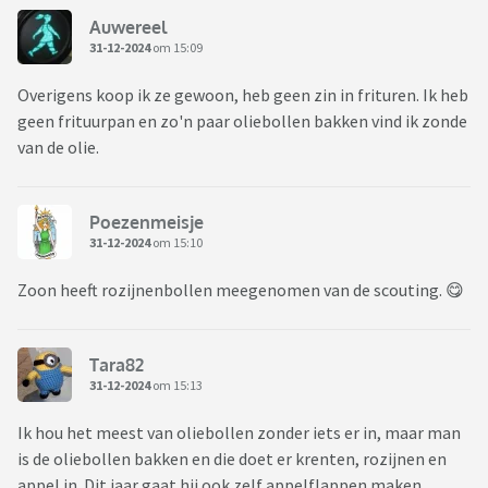
Auwereel
31-12-2024
om 15:09
Overigens koop ik ze gewoon, heb geen zin in frituren. Ik heb
geen frituurpan en zo'n paar oliebollen bakken vind ik zonde
van de olie.
Poezenmeisje
31-12-2024
om 15:10
Zoon heeft rozijnenbollen meegenomen van de scouting. 😋
Tara82
31-12-2024
om 15:13
Ik hou het meest van oliebollen zonder iets er in, maar man
is de oliebollen bakken en die doet er krenten, rozijnen en
appel in. Dit jaar gaat hij ook zelf appelflappen maken.