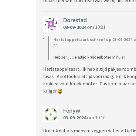
maak snel wat flatbread wat we bij het eten
Dorestad
03-09-2024
om 10:01
Herfstappeltaart schreef op 03-09-2024 o
[..]
Hebben jullie altijd kruidenboter in huis?
Herfstappeltaart, ik heb altijd pakjes roombo
lavas. Knoflook is altijd voorradig. En ik k
kruiden voor kruidenboter. Dus kom maar lan
krijgen
Fenyw
03-09-2024
om 10:10
Ik denk dat als mensen zeggen dat er altijd 