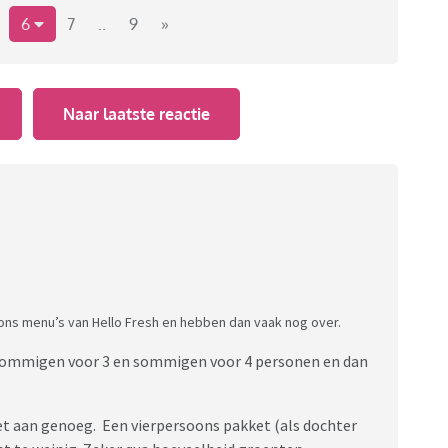
6
7
..
9
»
Naar laatste reactie
oons menu’s van Hello Fresh en hebben dan vaak nog over.
 sommigen voor 3 en sommigen voor 4 personen en dan
et aan genoeg. Een vierpersoons pakket (als dochter