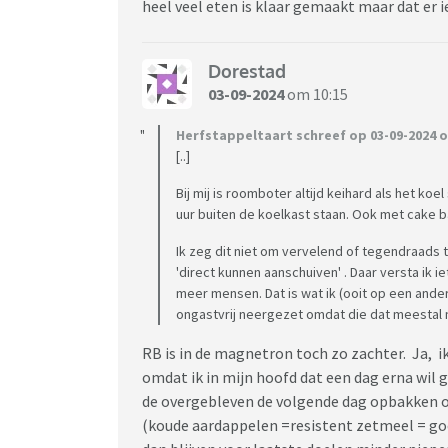
heel veel eten is klaar gemaakt maar dat er 
Dorestad
03-09-2024
om 10:15
Herfstappeltaart schreef op 03-09-2024 o
[..]
Bij mij is roomboter altijd keihard als het ko
uur buiten de koelkast staan. Ook met cake 
Ik zeg dit niet om vervelend of tegendraads t
'direct kunnen aanschuiven' . Daar versta ik 
meer mensen. Dat is wat ik (ooit op een and
ongastvrij neergezet omdat die dat meestal 
RB is in de magnetron toch zo zachter. Ja, i
omdat ik in mijn hoofd dat een dag erna wil 
de overgebleven de volgende dag opbakken 
(koude aardappelen =resistent zetmeel = g