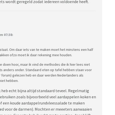
iets wordt geregeld zodat iedereen voldoende heeft.
m 07:38:
el staat. Om daar iets van te maken moet het minstens een half
bakken ofzo moet ik daar rekening mee houden.
e doen hoor, maar ik vind de methodes die ik hier lees niet
iets anders onder. Standaard eten op tafel hebben staan voor
er forum) gelezen heb en daar werden Nederlanders als
niet hebben.
k heb echt bijna altijd standaard teveel. Regelmatig
gebruiken zoals bijvoorbeeld veel aardappelen koken en
of een koude aardappelrundvleessalade te maken
oed voor de darmen). Mochten er meeeters aanwaaien