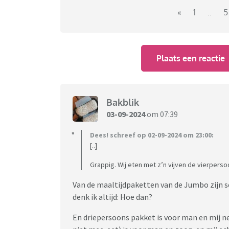
aanschuiven'.....
«
1
..
5
Plaats een reactie
Bakblik
03-09-2024
om 07:39
Dees! schreef op 02-09-2024 om 23:00:
[..]
Grappig. Wij eten met z’n vijven de vierpers
Van de maaltijdpaketten van de Jumbo zijn
denk ik altijd: Hoe dan?
En driepersoons pakket is voor man en mij n