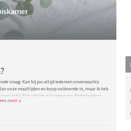
uiskamer
?
nde vraag: Kan bij jou altijd iedereen onverwachts
 plan onze maaltijden en koop voldoende in, maar ik heb
onen erbij. Dat schijnt in kringen van Nederlanders
den. Maar ik zou niet weten hoe ik dat moet doen
at wil ik dus niet. Ja ik kan ook rijst, couscous of
ool bijvoorbeeld of gehakt heb ik niet onverwacht
 het begin van de middag voor zodat het alleen nog in
serieus af hoe mensen dat doen: 'iedereen kan