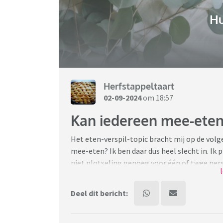
H
Herfstappeltaart
02-09-2024
om 18:57
Kan iedereen mee-eten
Het eten-verspil-topic bracht mij op de volge
mee-eten? Ik ben daar dus heel slecht in. Ik
niet plotseling genoeg voor één of twee pers
met buitenlandse roots raar gevonden te wor
zonder steeds eten weg te moeten gooien. En d
Deel dit bericht:
aardappels bij koken of bakken, maar bloemk
bijgemaakt. Ik bereid het eten ook vaak al in
de oven moet, of warm gemaakt. Ik vraag me 