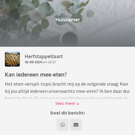
Huiskamer
Herfstappeltaart
02-09-2024
om 18:57
Kan iedereen mee-eten?
Het eten-verspil-topic bracht mij op de volgende vraag: Kan
bij jou altijd iedereen onverwachts mee-eten? Ik ben daar dus
heel slecht in. Ik plan onze maaltijden en koop voldoende in,
maar ik heb niet plotseling genoeg voor één of twee
personen erbij. Dat schijnt in kringen van Nederlanders met
Deel dit bericht:
buitenlandse roots raar gevonden te worden. Maar ik zou
niet weten hoe ik dat moet doen zonder steeds eten weg te
moeten gooien. En dat wil ik dus niet. Ja ik kan ook rijst,