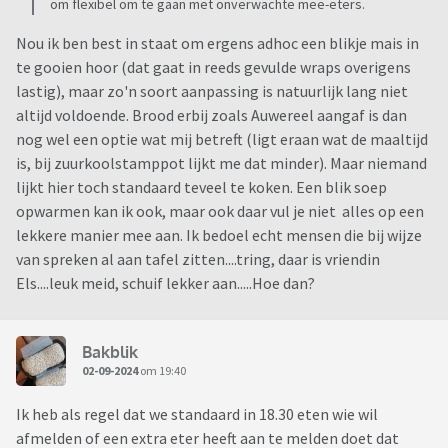
om flexibel om te gaan met onverwachte mee-eters.
Nou ik ben best in staat om ergens adhoc een blikje mais in
te gooien hoor (dat gaat in reeds gevulde wraps overigens
lastig), maar zo'n soort aanpassing is natuurlijk lang niet
altijd voldoende. Brood erbij zoals Auwereel aangaf is dan
nog wel een optie wat mij betreft (ligt eraan wat de maaltijd
is, bij zuurkoolstamppot lijkt me dat minder). Maar niemand
lijkt hier toch standaard teveel te koken. Een blik soep
opwarmen kan ik ook, maar ook daar vul je niet alles op een
lekkere manier mee aan. Ik bedoel echt mensen die bij wijze
van spreken al aan tafel zitten....tring, daar is vriendin
Els....leuk meid, schuif lekker aan.....Hoe dan?
Bakblik
02-09-2024
om 19:40
Ik heb als regel dat we standaard in 18.30 eten wie wil
afmelden of een extra eter heeft aan te melden doet dat