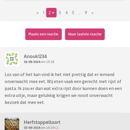
couscous of aardappels bij koken of bakken, maar
«
1
2
3
4
5
..
9
»
bloemkool bijvoorbeeld of gehakt heb ik niet onverwacht
bijgemaakt. Ik bereid het eten ook vaak al in het begin van de
middag voor zodat het alleen nog in de oven moet, of warm
gemaakt. Ik vraag me serieus af hoe mensen dat doen:
Plaats een reactie
Naar laatste reactie
'iedereen kan aanschuiven'.....
Anouk1234
02-09-2024
om 19:18
Los van of het kan vind ik het niet prettig dat er iemand
onverwacht mee eet. Wij eten vaak een gerecht met rijst of
pasta. Ik zou er dan wat extra rijst door kunnen doen en een
extra uitje, maar gelukkig krijgen we nooit onverwacht
bezoek dat mee eet.
Herfstappeltaart
02-09-2024
om 19:19