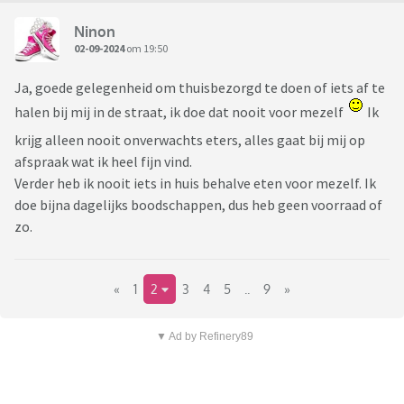
Ninon
02-09-2024
om 19:50
Ja, goede gelegenheid om thuisbezorgd te doen of iets af te
halen bij mij in de straat, ik doe dat nooit voor mezelf
Ik
krijg alleen nooit onverwachts eters, alles gaat bij mij op
afspraak wat ik heel fijn vind.
Verder heb ik nooit iets in huis behalve eten voor mezelf. Ik
doe bijna dagelijks boodschappen, dus heb geen voorraad of
zo.
«
1
2
3
4
5
..
9
»
▼ Ad by Refinery89