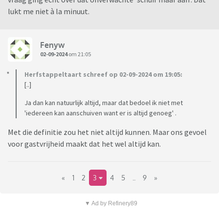
lukt me niet à la minuut.
Fenyw
02-09-2024
om 21:05
Herfstappeltaart schreef op 02-09-2024 om 19:05:
[..]
Ja dan kan natuurlijk altijd, maar dat bedoel ik niet met
'iedereen kan aanschuiven want er is altijd genoeg' .
Met die definitie zou het niet altijd kunnen. Maar ons gevoel
voor gastvrijheid maakt dat het wel altijd kan.
«
1
2
3
4
5
..
9
»
▼ Ad by Refinery89