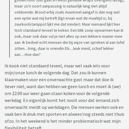
gooien hoor (dat gaat in reeds gevulde wraps overigens lastig),
maar zo'n soort aanpassing is natuurlijk lang niet altijd
voldoende. Brood erbij zoals Auwereel aangaf is dan nog wel
een optie wat mij betreft (ligt eraan wat de maaltijd is, bij
zuurkoolstamppot lijkt me dat minder). Maar niemand lijkt hier
toch standaard teveel te koken. Een blik soep opwarmen kan ik
ook, maar ook daar vul je niet alles op een lekkere manier mee
aan. Ik bedoel echt mensen die bij wijze van spreken al aan tafel
zitten....tring, daar is vriendin Els....leuk meid, schuif lekker
aan.....Hoe dan?
Ik kook niet standaard teveel, maar wel vaak iets voor
mijn/onze lunch de volgende dag. Dat zou ik kunnen
klaarmaken voor een onverwachte gast maar dat doe ik
liever niet, want dan hebben we geen lunch en moet ik (we)
om 22:00 uur weer gaan staan koken voor de volgende
werkdag. En eigenlijk komt het nooit voor dat iemand zich
onverwacht meldt op werkdagen. Die mensen werken ook en
vaak ben ik druk met sporten en alweer/nog steeds niet thuis
ofzo. In het weekend is het minder problematisch wat mijn
flexibiliteit betreft.