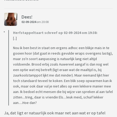
Dees!
02-09-2024
om 20:08
Herfstappeltaart schreef op 02-09-2024 om 19:38:
[..]
Nou ik ben best in staat om ergens adhoc een blikje mais in te
gooien hoor (dat gaat in reeds gevulde wraps overigens lastig),
maar zo'n soort aanpassing is natuurlijk lang niet altijd
voldoende. Brood erbij zoals Auwereel aangaf is dan nog wel
een optie wat mij betreft (ligt eraan wat de maaltijd is, bij
zuurkoolstamppot lijkt me dat minder). Maar niemand lijkt hier
toch standaard teveel te koken. Een blik soep opwarmen kan ik
ook, maar ook daar vul je niet alles op een lekkere manier mee
aan. Ik bedoel echt mensen die bij wijze van spreken al aan tafel
zitten....tring, daar is vriendin Els....leuk meid, schuif lekker
aan.....Hoe dan?
Ja, dat ligt er natuurlijk ook maar net aan wat er op tafel