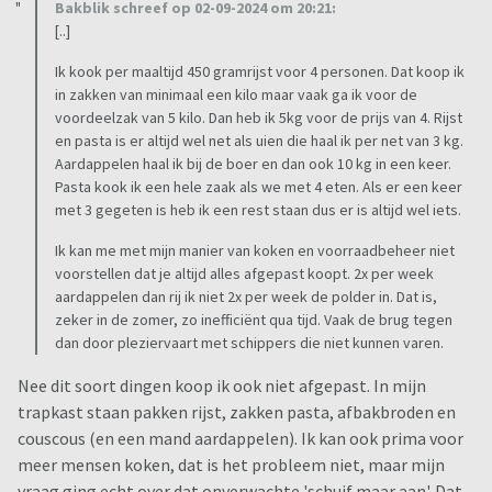
Bakblik schreef op 02-09-2024 om 20:21:
[..]
Ik kook per maaltijd 450 gramrijst voor 4 personen. Dat koop ik
in zakken van minimaal een kilo maar vaak ga ik voor de
voordeelzak van 5 kilo. Dan heb ik 5kg voor de prijs van 4. Rijst
en pasta is er altijd wel net als uien die haal ik per net van 3 kg.
Aardappelen haal ik bij de boer en dan ook 10 kg in een keer.
Pasta kook ik een hele zaak als we met 4 eten. Als er een keer
met 3 gegeten is heb ik een rest staan dus er is altijd wel iets.
Ik kan me met mijn manier van koken en voorraadbeheer niet
voorstellen dat je altijd alles afgepast koopt. 2x per week
aardappelen dan rij ik niet 2x per week de polder in. Dat is,
zeker in de zomer, zo inefficiënt qua tijd. Vaak de brug tegen
dan door pleziervaart met schippers die niet kunnen varen.
Nee dit soort dingen koop ik ook niet afgepast. In mijn
trapkast staan pakken rijst, zakken pasta, afbakbroden en
couscous (en een mand aardappelen). Ik kan ook prima voor
meer mensen koken, dat is het probleem niet, maar mijn
vraag ging echt over dat onverwachte 'schuif maar aan'. Dat