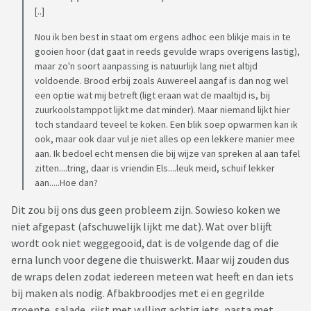
[..]
Nou ik ben best in staat om ergens adhoc een blikje mais in te
gooien hoor (dat gaat in reeds gevulde wraps overigens lastig),
maar zo'n soort aanpassing is natuurlijk lang niet altijd
voldoende. Brood erbij zoals Auwereel aangaf is dan nog wel
een optie wat mij betreft (ligt eraan wat de maaltijd is, bij
zuurkoolstamppot lijkt me dat minder). Maar niemand lijkt hier
toch standaard teveel te koken. Een blik soep opwarmen kan ik
ook, maar ook daar vul je niet alles op een lekkere manier mee
aan. Ik bedoel echt mensen die bij wijze van spreken al aan tafel
zitten....tring, daar is vriendin Els....leuk meid, schuif lekker
aan.....Hoe dan?
Dit zou bij ons dus geen probleem zijn. Sowieso koken we
niet afgepast (afschuwelijk lijkt me dat). Wat over blijft
wordt ook niet weggegooid, dat is de volgende dag of die
erna lunch voor degene die thuiswerkt. Maar wij zouden dus
de wraps delen zodat iedereen meteen wat heeft en dan iets
bij maken als nodig. Afbakbroodjes met ei en gegrilde
groente, salade, rijst met vulling achtig iets, pasta met