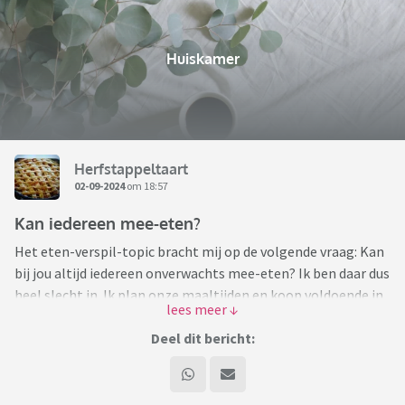
Huiskamer
Herfstappeltaart
02-09-2024
om 18:57
Kan iedereen mee-eten?
Het eten-verspil-topic bracht mij op de volgende vraag: Kan
bij jou altijd iedereen onverwachts mee-eten? Ik ben daar dus
heel slecht in. Ik plan onze maaltijden en koop voldoende in,
maar ik heb niet plotseling genoeg voor één of twee
personen erbij. Dat schijnt in kringen van Nederlanders met
Deel dit bericht:
buitenlandse roots raar gevonden te worden. Maar ik zou
niet weten hoe ik dat moet doen zonder steeds eten weg te
moeten gooien. En dat wil ik dus niet. Ja ik kan ook rijst,