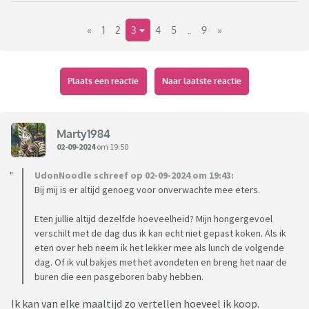
couscous of aardappels bij koken of bakken, maar
«
1
2
3
4
5
..
9
»
bloemkool bijvoorbeeld of gehakt heb ik niet onverwacht
bijgemaakt. Ik bereid het eten ook vaak al in het begin van de
middag voor zodat het alleen nog in de oven moet, of warm
gemaakt. Ik vraag me serieus af hoe mensen dat doen:
Plaats een reactie
Naar laatste reactie
'iedereen kan aanschuiven'.....
Marty1984
02-09-2024
om 19:50
UdonNoodle schreef op 02-09-2024 om 19:43:
Bij mij is er altijd genoeg voor onverwachte mee eters.
Eten jullie altijd dezelfde hoeveelheid? Mijn hongergevoel
verschilt met de dag dus ik kan echt niet gepast koken. Als ik
eten over heb neem ik het lekker mee als lunch de volgende
dag. Of ik vul bakjes met het avondeten en breng het naar de
buren die een pasgeboren baby hebben.
Ik kan van elke maaltijd zo vertellen hoeveel ik koop.