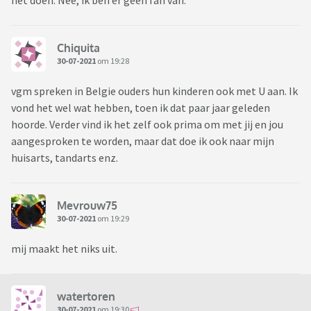
het doen. Nee, ik ben er geen fan van.
Chiquita
30-07-2021
om 19:28
vgm spreken in Belgie ouders hun kinderen ook met U aan. Ik
vond het wel wat hebben, toen ik dat paar jaar geleden
hoorde. Verder vind ik het zelf ook prima om met jij en jou
aangesproken te worden, maar dat doe ik ook naar mijn
huisarts, tandarts enz.
Mevrouw75
30-07-2021
om 19:29
mij maakt het niks uit.
watertoren
30-07-2021
om 19:30