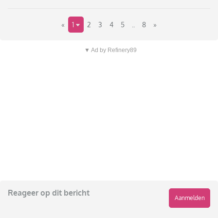
«
1
2
3
4
5
..
8
»
▼ Ad by Refinery89
Reageer op dit bericht
Aanmelden