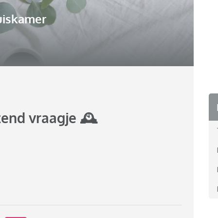
uiskamer
end vraagje 🕰️