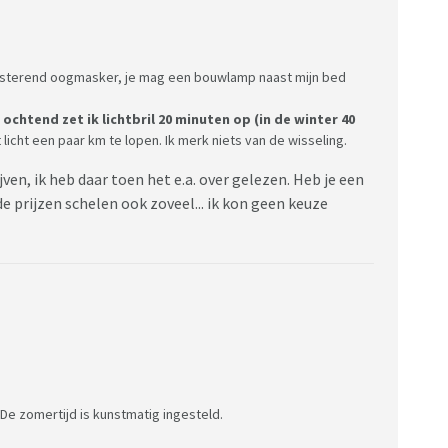
duisterend oogmasker, je mag een bouwlamp naast mijn bed
n ochtend zet ik lichtbril 20 minuten op (in de winter 40
 licht een paar km te lopen. Ik merk niets van de wisseling.
rijven, ik heb daar toen het e.a. over gelezen. Heb je een
 de prijzen schelen ook zoveel... ik kon geen keuze
. De zomertijd is kunstmatig ingesteld.