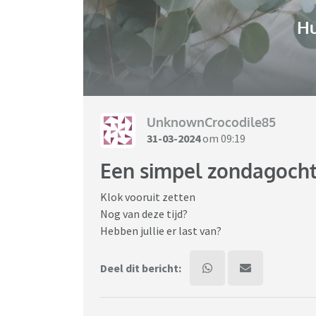
H
UnknownCrocodile85
31-03-2024
om 09:19
Een simpel zondagocht
Klok vooruit zetten
Nog van deze tijd?
Hebben jullie er last van?
Deel dit bericht: