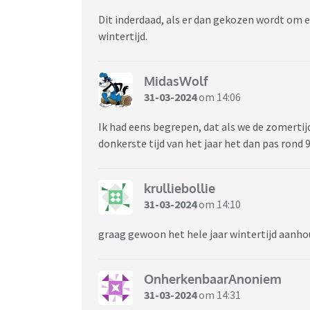
Dit inderdaad, als er dan gekozen wordt om e
wintertijd.
MidasWolf
31-03-2024
om 14:06
Ik had eens begrepen, dat als we de zomerti
donkerste tijd van het jaar het dan pas rond 9
krulliebollie
31-03-2024
om 14:10
graag gewoon het hele jaar wintertijd aanho
OnherkenbaarAnoniem
31-03-2024
om 14:31