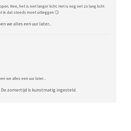
en. Nee, het is niet langer licht. Het is nog net zo lang licht
at ik dat steeds moet uitleggen 🙄
en we alles een uur later...
en we alles een uur later...
d. De zomertijd is kunstmatig ingesteld.