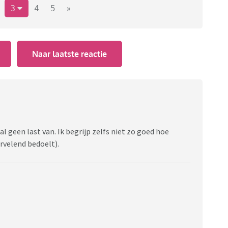
3
4
5
»
Naar laatste reactie
al geen last van. Ik begrijp zelfs niet zo goed hoe
rvelend bedoelt).