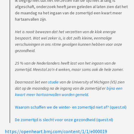
Ik begrijp niet dat het verzetten van de tijd niet al lang is
afgeschaft, onderzoek heeft jaren geleden al laten zien dat het
de maandag na het ingaan van de zomertijd een kwart meer
hartaanvallen zijn.
Het is nooit bewezen dat het verzetten van de klok energie
bespaart. Wat wel zeker is, is dat zelfs kleine, eenmalige
verschuivingen in ons ritme gevolgen kunnen hebben voor onze
gezondheid.
25 % van de Nederlanders heeft last van het ingaan van de
zomertijd. Meestal zo'n 4 weken, maar soms ook de hele zomer.
Daarnaast liet een
studie
van de University of Michigan (VS) zien
dat op de maandag na de ingang van de zomertijd er
bijna een
kwart meer hartaanvallen worden gemeld
.
Waarom schaffen we de winter- en zomertijd niet af? (quest.nl)
De zomertijd is slecht voor onze gezondheid (quest.nl)
https://openheart.bmj.com/content/1/1/e000019