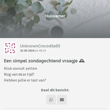
Huiskamer
UnknownCrocodile85
31-03-2024
om 09:19
Een simpel zondagochtend vraagje 🕰️
Klok vooruit zetten
Nog van deze tijd?
Hebben jullie er last van?
Deel dit bericht: