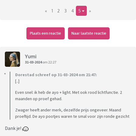
«
1
2
3
4
5
»
Plaats een reactie
Naar laatste reactie
Yumi
31-03-2024
om 22:27
Dorestad schreef op 31-03-2024 om 21:47:
[..]
Even snel: ik heb de ayo + light. Met ook rood lichtfunctie. 2
maanden op proef gehad.
Zwager heeft ander merk, dezelfde prijs ongeveer. Maand
proeftijd. De ayo pootjes waren te smal voor zijn ronde gezicht
Dank je!