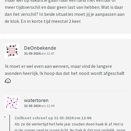
maar wel op vakantie gaan naar een land met een uur of
meer tijdsverschil en daar geen last van hebben. Wat is daar
dan het verschil? In beide situaties moet jij je aanpassen aan
de klok. En in korte tijd meestal 2 keer.
DeOnbekende
31-03-2024
om 12:47
Ik moet er wel even aan wennen, maar vind de langere
avonden heerlijk. Ik hoop dus dat het nooit wordt afgeschaft
watertoren
31-03-2024
om 12:49
Zeilboot schreef op 31-03-2024 om 12:44:
Als ze de wintertijd het hele jaar zouden doen haak ik af. Het is
in de zomer veel te vroeg licht. Nu trek ik dat nog redelijk, maar