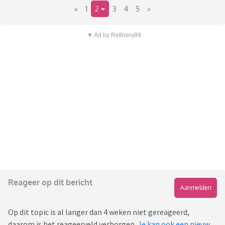
«
1
2
3
4
5
»
▼ Ad by Refinery89
Reageer op dit bericht
Aanmelden
Op dit topic is al langer dan 4 weken niet gereageerd,
daarom is het reageerveld verborgen.
Je kan ook een nieuw