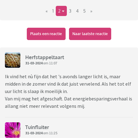
«
1
2
3
4
5
»
Plaats een reactie
Naar laatste reactie
Herfstappeltaart
31-03-2024
om 11:07
Ik vind het nù fijn dat het 's avonds langer licht is, maar
midden in de zomer vind ik dat juist vervelend. Als het tot elf
uur licht is slaap ik moeilijk in.
Van mij mag het afgeschaft. Dat energiebesparingsverhaal is
allang niet meer relevant volgens mij.
Tuinfluiter
31-03-2024
om 11:25