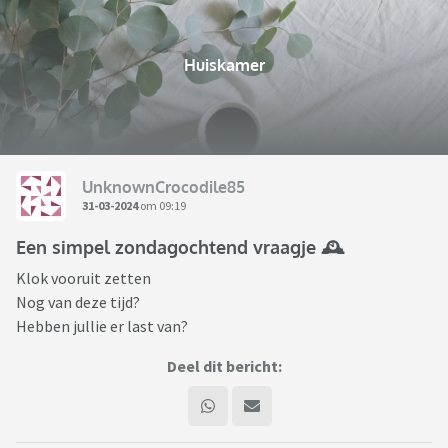
Huiskamer
UnknownCrocodile85
31-03-2024
om 09:19
Een simpel zondagochtend vraagje 🕰️
Klok vooruit zetten
Nog van deze tijd?
Hebben jullie er last van?
Deel dit bericht: