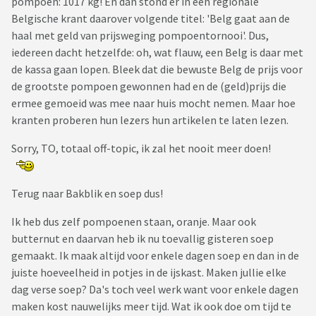
pompoen: 1017 kg! En dan stond er in een regionale
Belgische krant daarover volgende titel: 'Belg gaat aan de
haal met geld van prijsweging pompoentornooi'. Dus,
iedereen dacht hetzelfde: oh, wat flauw, een Belg is daar met
de kassa gaan lopen. Bleek dat die bewuste Belg de prijs voor
de grootste pompoen gewonnen had en de (geld)prijs die
ermee gemoeid was mee naar huis mocht nemen. Maar hoe
kranten proberen hun lezers hun artikelen te laten lezen.
Sorry, TO, totaal off-topic, ik zal het nooit meer doen!
Terug naar Bakblik en soep dus!
Ik heb dus zelf pompoenen staan, oranje. Maar ook
butternut en daarvan heb ik nu toevallig gisteren soep
gemaakt. Ik maak altijd voor enkele dagen soep en dan in de
juiste hoeveelheid in potjes in de ijskast. Maken jullie elke
dag verse soep? Da's toch veel werk want voor enkele dagen
maken kost nauwelijks meer tijd. Wat ik ook doe om tijd te