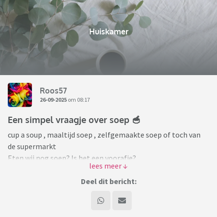
Huiskamer
Roos57
26-09-2025
om 08:17
Een simpel vraagje over soep 🥣
cup a soup , maaltijd soep , zelfgemaakte soep of toch van
de supermarkt
Eten wij nog soep? Is het een voorafje?
Tussendoortje ?
Deel dit bericht:
wat vindt je lekker ? Of te wel . Alles wat je kwijt wil over
soep