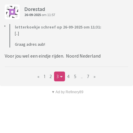
Dorestad
26-09-2025
om 11:57
letterkoekje schreef op 26-09-2025 om 11:31:
[..]
Graag adres aub!
Voor jou wel een eindje rijden. Noord Nederland
«
1
2
3
4
5
..
7
»
▼ Ad by Refinery89