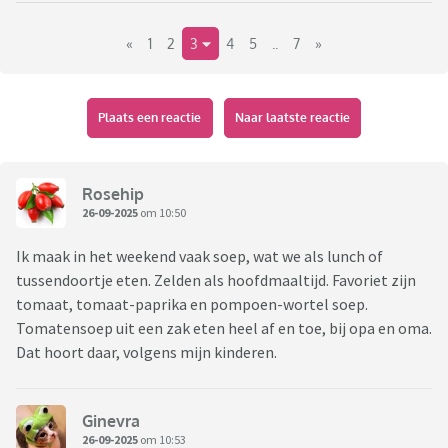
«
1
2
3
4
5
..
7
»
Plaats een reactie
Naar laatste reactie
Rosehip
26-09-2025
om 10:50
Ik maak in het weekend vaak soep, wat we als lunch of
tussendoortje eten. Zelden als hoofdmaaltijd. Favoriet zijn
tomaat, tomaat-paprika en pompoen-wortel soep.
Tomatensoep uit een zak eten heel af en toe, bij opa en oma.
Dat hoort daar, volgens mijn kinderen.
Ginevra
26-09-2025
om 10:53