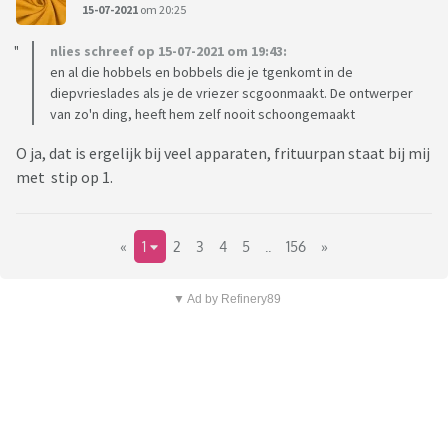
15-07-2021
om 20:25
nlies schreef op 15-07-2021 om 19:43:
en al die hobbels en bobbels die je tgenkomt in de
diepvrieslades als je de vriezer scgoonmaakt. De ontwerper
van zo'n ding, heeft hem zelf nooit schoongemaakt
O ja, dat is ergelijk bij veel apparaten, frituurpan staat bij mij
met stip op 1.
«
1
2
3
4
5
..
156
»
▼ Ad by Refinery89