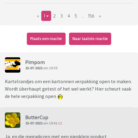
«
1
2
3
4
5
..
156
»
Plaats een reactie
Naar laatste reactie
Pimpom
15-07-2021
om 19:39
Kartelrandjes om een kartonnen verpakking open te maken.
Wordt überhaupt getest of het wel werkt? Hier scheurt vaak
de hele verpakking open
ButterCup
15-07-2021
om 19:41
Ja, en die megadozen met een piepklein product