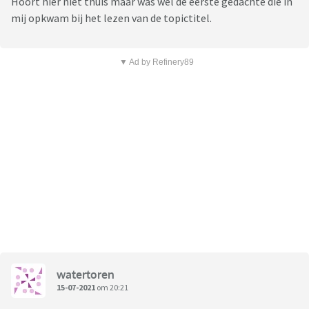
Hoort hier niet thuis maar was wel de eerste gedachte die in
mij opkwam bij het lezen van de topictitel.
▼ Ad by Refinery89
watertoren
15-07-2021
om 20:21