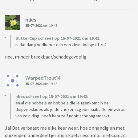
nlies
15-07-2021
om 19:43
ButterCup schreef op 15-07-2021 om 19:41:
is dat dan goedkoper dan een klein doosje of zo?
nee, minder breekbaar/schadegevoelig
WarpedTrout14
15-07-2021
om 19:45
nlies schreef op 15-07-2021 om 19:43:
en al die hobbels en bobbels die je tgenkomt in de
diepvrieslades als je de vriezer scgoonmaakt. De ontwerper
van zo'n ding, heeft hem zelf nooit schoongemaakt
Ja! Dat verbaast me elke keer weer, hoe onhandig en met
duizenden onderdeeltjes mijn koelvriescombi in elkaar zit.