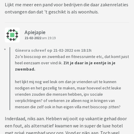
Lijkt me meer een pand voor bedrijven die daar zakenrelaties
ontvangen dan dat 't geschikt is als woonhuis.
Apiejapie
21-02-2022
om 19:19
Ginevra schreef op 21-02-2022 om 18:19:
Zo’n bioscoop en zwembad en fitnessruimte etc, dat komt juist
heel eenzaam over vind ik.
Zit je daar in je eentje in je
zwembad.
het lijkt mij nog wel leuk om dan je vrienden uit te kunnen
nodigen en het gezellig te maken, maar hoeveel echt leuke
vrienden zouden die mensen hebben, ipv sociale
verplichtingen? of verkeren ze alleen nog in kringen van
mensen die zelf ook in hun eigen villa met bioscoop zitten?
Inderdaad, niks aan. Hebben wij ooit op vakantie gehad door
een fout, als alternatief kwamen we in super de luxe hotel
met privé zwembad voor ons. Vond er niks aan. Toch veel