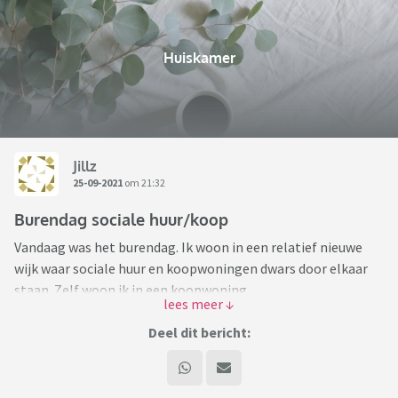
Huiskamer
Jillz
25-09-2021
om 21:32
Burendag sociale huur/koop
Vandaag was het burendag. Ik woon in een relatief nieuwe
wijk waar sociale huur en koopwoningen dwars door elkaar
staan. Zelf woon ik in een koopwoning.
Om de hoek werd Burendag gevierd met van alles voor
Deel dit bericht:
kinderen. In de loop van de middag zei een buurvrouw dat het
leuk zou zijn als we even langs konden gaan.