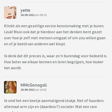
Het was heel gezellig en ik ben blij dat ik gegaan ben. Maar
na afloop overheerst er bij mij toch het gevoel dat ik in
yette
vergelijking met hen zoveel egoïstischer ben. En schaam ik
26-09-2021
om 09:10
mij ook bijna dat ik tot de kopers behoor, dat ik nog niet half
zo vrijgevig ben terwijl ik meer dan genoeg geld heb. Ik voel
Klinkt als een gezellige eerste kennismaking met je buren.
me gewoon bijna een beetje aso en schaam mij ook een
Leuk! Mooi ook dat je hierdoor aan het denken bent gezet
beetje dat ik tot de kopers behoor.
over hoe je zelf met mensen omgaat of om zou willen gaan
en of je beeld van anderen wel klopt.
Ik denk dat dit precies is, waar zo'n burendag voor bedoeld is.
Hoe beter we elkaar kennen en leren begrijpen, hoe leuker
het wordt.
MMcGonagall
26-09-2021
om 10:02
Ik vind het een beetje aanmatigend stukje. Net of huurders
allemaal arm zijn en (daardoor?) socialer. Wat een rare