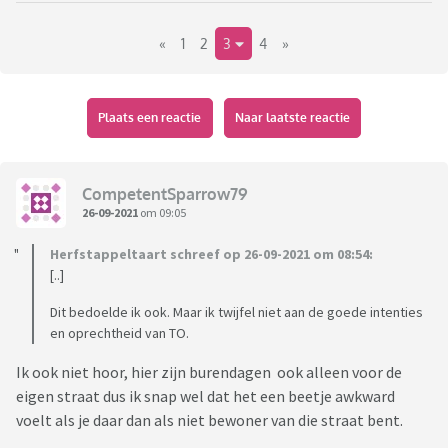
Zo gezegd zo gedaan. Ik werd heel hartelijk ontvangen met
«
1
2
3
4
»
dochter. Één van de buren begon direct ballonnen te vouwen
voor dochter, ze kreeg lekkers en een glaasje limonade.
Ik praatte wat met deze mensen en het bleek dus dat alleen
Plaats een reactie
Naar laatste reactie
het deel van de straat dat sociale huur was komen opdagen.
De koopwoningen uit de eigen straat hadden tot grote
teleurstelling van de huurders zich niet laten zien. Ze
CompetentSparrow79
vertelden dat ze ze speciaal hadden uitgenodigd omdat ze
26-09-2021
om 09:05
graag ook contact willen met de kopers, omdat ze zo'n
Herfstappeltaart schreef op 26-09-2021 om 08:54:
afstand voelen tussen koop en huur.
[..]
Waar ik mij een beetje bezwaard voelde dat we overladen
Dit bedoelde ik ook. Maar ik twijfel niet aan de goede intenties
werden met lekkers, terwijl aan alles te zien was dat deze
en oprechtheid van TO.
mensen moeite hebben met rond komen (ze hadden wel
Ik ook niet hoor, hier zijn burendagen ook alleen voor de
alles gekregen van de gemeente, maar toch). Wilden zij
eigen straat dus ik snap wel dat het een beetje awkward
gewoon graag contact en verbinding.
voelt als je daar dan als niet bewoner van die straat bent.