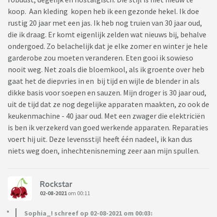
koop. Aan kleding kopen heb ik een gezonde hekel. Ik doe
rustig 20 jaar met een jas. Ik heb nog truien van 30 jaar oud,
die ik draag. Er komt eigenlijk zelden wat nieuws bij, behalve
ondergoed. Zo belachelijk dat je elke zomer en winter je hele
garderobe zou moeten veranderen. Eten gooi ik sowieso
nooit weg. Net zoals die bloemkool, als ik groente over heb
gaat het de diepvries in en bij tijd en wijle de blender in als
dikke basis voor soepen en sauzen. Mijn droger is 30 jaar oud,
uit de tijd dat ze nog degelijke apparaten maakten, zo ook de
keukenmachine - 40 jaar oud. Met een zwager die elektriciën
is ben ik verzekerd van goed werkende apparaten. Reparaties
voert hij uit. Deze levensstijl heeft één nadeel, ik kan dus
niets weg doen, inhechtenisneming zeer aan mijn spullen.
Rockstar
02-08-2021
om 00:11
Sophia_! schreef op 02-08-2021 om 00:03: