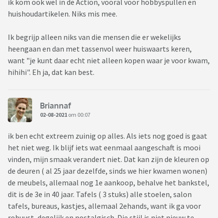
ik kom ook wel in de Action, vooral voor hobbyspullen en
huishoudartikelen. Niks mis mee.
Ik begrijp alleen niks van die mensen die er wekelijks
heengaan en dan met tassenvol weer huiswaarts keren,
want "je kunt daar echt niet alleen kopen waar je voor kwam,
hihihi". Eh ja, dat kan best.
Briannaf
02-08-2021
om 00:07
ik ben echt extreem zuinig op alles. Als iets nog goed is gaat
het niet weg. Ik blijf iets wat eenmaal aangeschaft is mooi
vinden, mijn smaak verandert niet. Dat kan zijn de kleuren op
de deuren ( al 25 jaar dezelfde, sinds we hier kwamen wonen)
de meubels, allemaal nog 1e aankoop, behalve het bankstel,
dit is de 3e in 40 jaar. Tafels ( 3 stuks) alle stoelen, salon
tafels, bureaus, kastjes, allemaal 2ehands, want ik ga voor
robuust, degelijk en nostalgisch. Die stijl is niet nieuw te