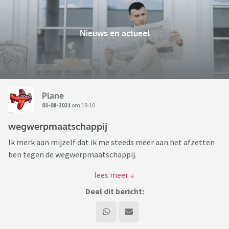
Nieuws en actueel
Plane
01-08-2021
om 19:10
wegwerpmaatschappij
Ik merk aan mijzelf dat ik me steeds meer aan het afzetten
ben tegen de wegwerpmaatschappij.
"De
wegwerpmaatschappij
is een term die een
samenleving
beschrijft waarin steeds meer producten worden
Deel dit bericht:
geproduceerd die zijn bedoeld om tijdelijk te worden
gebruikt en vervolgens te worden weggegooid."