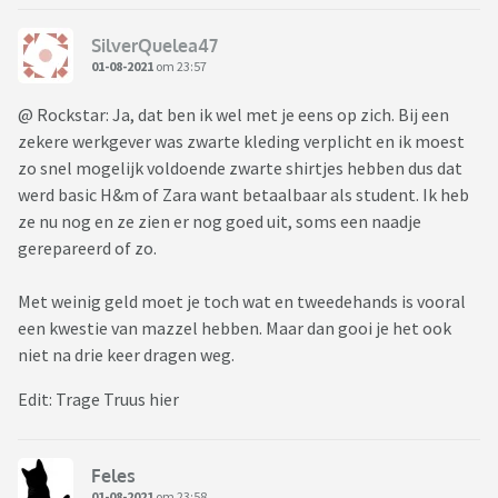
Hoe ervaren jullie dit? Gaan jullie hier bewust mee om als je
de keuze maakt om iets wel of niet te kopen?
SilverQuelea47
01-08-2021
om 23:57
@ Rockstar: Ja, dat ben ik wel met je eens op zich. Bij een
zekere werkgever was zwarte kleding verplicht en ik moest
zo snel mogelijk voldoende zwarte shirtjes hebben dus dat
werd basic H&m of Zara want betaalbaar als student. Ik heb
ze nu nog en ze zien er nog goed uit, soms een naadje
gerepareerd of zo.
Met weinig geld moet je toch wat en tweedehands is vooral
een kwestie van mazzel hebben. Maar dan gooi je het ook
niet na drie keer dragen weg.
Edit: Trage Truus hier
Feles
01-08-2021
om 23:58