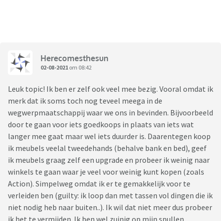
Herecomesthesun
02-08-2021
om 08:42
Leuk topic! Ik ben er zelf ook veel mee bezig. Vooral omdat ik
merk dat ik soms toch nog teveel meega in de
wegwerpmaatschappij waar we ons in bevinden. Bijvoorbeeld
door te gaan voor iets goedkoops in plaats van iets wat
langer mee gaat maar wel iets duurder is. Daarentegen koop
ik meubels veelal tweedehands (behalve bank en bed), geef
ik meubels graag zelf een upgrade en probeer ik weinig naar
winkels te gaan waar je veel voor weinig kunt kopen (zoals
Action). Simpelweg omdat ik er te gemakkelijk voor te
verleiden ben (guilty: ik loop dan met tassen vol dingen die ik
niet nodig heb naar buiten..). Ik wil dat niet meer dus probeer
ik het te vermijden. Ik ben wel zuinig op mijn spullen.