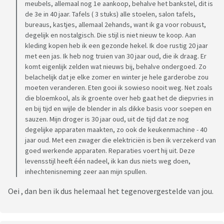
meubels, allemaal nog 1e aankoop, behalve het bankstel, dit is
de 3e in 40 jaar. Tafels ( 3 stuks) alle stoelen, salon tafels,
bureaus, kastjes, allemaal 2ehands, want ik ga voor robuust,
degelijk en nostalgisch. Die stijl is niet nieuw te koop. Aan
kleding kopen heb ik een gezonde hekel. Ik doe rustig 20 jaar
met een jas. Ik heb nog truien van 30 jaar oud, die ik draag. Er
komt eigenlijk zelden wat nieuws bij, behalve ondergoed. Zo
belachelijk dat je elke zomer en winter je hele garderobe zou
moeten veranderen. Eten gooi ik sowieso nooit weg. Net zoals
die bloemkool, als ik groente over heb gaat het de diepvries in
en bij tijd en wijle de blender in als dikke basis voor soepen en
sauzen. Mijn droger is 30 jaar oud, uit de tijd dat ze nog
degelijke apparaten maakten, zo ook de keukenmachine - 40
jaar oud. Met een zwager die elektriciën is ben ik verzekerd van
goed werkende apparaten. Reparaties voert hij uit. Deze
levensstijl heeft één nadeel, ik kan dus niets weg doen,
inhechtenisneming zeer aan mijn spullen.
Oei , dan ben ik dus helemaal het tegenovergestelde van jou.