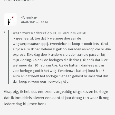
-Nienke-
01-08-2021
om 20:26
watertoren schreef op 01-08-2021 om 20:14:
ik geef eerlijk toe dat ik wel mee doe aan de
wegwerpmaatschappij. Tweedehands koop ik nooit iets . Ik wil
altijd nieuw. Ik ben helemaal gek op sieraden en koop die bij Alie
express. Elke dag doe ik andere sieraden aan die passen bij
mijn kleding. Zo ook de horloges die ik draag. Ik denk dat ik er
wel meer dan 20 heb van Alie. Als de batterij dan leeg is van
zo'n horloge gooi ik het weg. Een nieuwe batterij kost hier 5
euro en dat heeft het horloge niet een gekost bij aanschaf dus
dan koop ik weer een nieuwe bij Alie.
Grappig, ik heb dus één zeer zorgvuldig uitgekozen horloge
dat ik inmiddels alweer een aantal jaar draag (en waar ik nog
iedere dag blij mee ben).