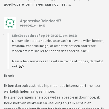
goedkopere item na een jaar nog heel is.
AggressiveReindeer87
01-08-2021
om 19:52
MierZoet schreef op 01-08-2021 om 19:18:
Mensen die steeds het nieuwste van 't nieuwste willen hebben,
waarom? Voor hun imago, of omdat ze het een soort race
vinden om iets sneller te hebben dan anderen? Sneu.
Maar ik heb sowieso een hekel aan trends of modes, dat helpt
ook
Ik ook.
Ik ben dan ook vast niet hip maar dat interesseert me nou
werkelijk helemaal geen moer.
Ik sla er overigens af en toe wel een beetje in door hoor, ik
houd niet van winkelen en veel dingen ga ik echt niet
aanschaffen zolang ik nog iets heb wat goed functioneert. Ik