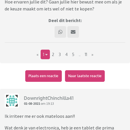
Hoe ervaren jullie dit? Gaan jullie hier bewust mee om als je
de keuze maakt om iets wel of niet te kopen?
Deel dit bericht:
«
1
2
3
4
5
..
11
»
Plaats een reactie
Naar laatste reactie
DownrightChinchilla41
01-08-2021
om 19:13
Ik irriteer me er ook mateloos aan!!
Wat denk je van electronica, heb je een tablet die prima