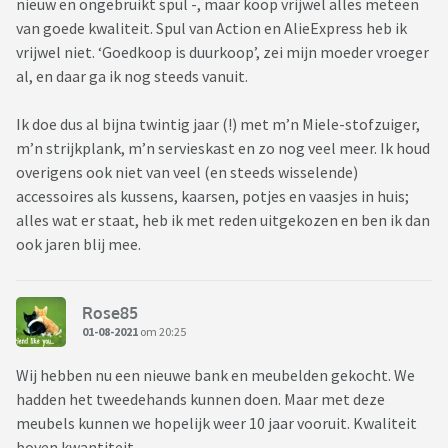
nieuw en ongebruikt spul -, maar koop vrijwel alles meteen
van goede kwaliteit. Spul van Action en AlieExpress heb ik
vrijwel niet. ‘Goedkoop is duurkoop’, zei mijn moeder vroeger
al, en daar ga ik nog steeds vanuit.
Ik doe dus al bijna twintig jaar (!) met m’n Miele-stofzuiger,
m’n strijkplank, m’n servieskast en zo nog veel meer. Ik houd
overigens ook niet van veel (en steeds wisselende)
accessoires als kussens, kaarsen, potjes en vaasjes in huis;
alles wat er staat, heb ik met reden uitgekozen en ben ik dan
ook jaren blij mee.
Rose85
01-08-2021
om 20:25
Wij hebben nu een nieuwe bank en meubelden gekocht. We
hadden het tweedehands kunnen doen. Maar met deze
meubels kunnen we hopelijk weer 10 jaar vooruit. Kwaliteit
boven kwantiteit.