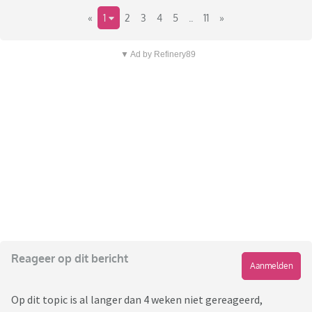
«
1
2
3
4
5
..
11
»
▼ Ad by Refinery89
Reageer op dit bericht
Aanmelden
Op dit topic is al langer dan 4 weken niet gereageerd,