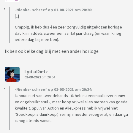
Hoe ervaren jullie dit? Gaan jullie hier bewust mee om als je
de keuze maakt om iets wel of niet te kopen?
-Nienke- schreef op 01-08-2021 om 20:26:
[..]
Grappig, ik heb dus één zeer zorgvuldig uitgekozen horloge
dat ik inmiddels alweer een aantal jaar draag (en waar ik nog
iedere dag blij mee ben).
Ik ben ook elke dag blij met een ander horloge.
LydiaDietz
01-08-2021
om 20:54
-Nienke- schreef op 01-08-2021 om 20:24:
Ik houd niet van tweedehands - ik heb nu eenmaal liever nieuw
en ongebruikt spul -, maar koop vrijwel alles meteen van goede
kwaliteit. Spul van Action en AlieExpress heb ik vrijwel niet.
‘Goedkoop is duurkoop’, zei mijn moeder vroeger al, en daar ga
ik nog steeds vanuit.