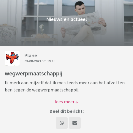
Nieuws en actueel
Plane
01-08-2021
om 19:10
wegwerpmaatschappij
Ik merk aan mijzelf dat ik me steeds meer aan het afzetten
ben tegen de wegwerpmaatschappij.
"De
wegwerpmaatschappij
is een term die een
samenleving
beschrijft waarin steeds meer producten worden
Deel dit bericht:
geproduceerd die zijn bedoeld om tijdelijk te worden
gebruikt en vervolgens te worden weggegooid."