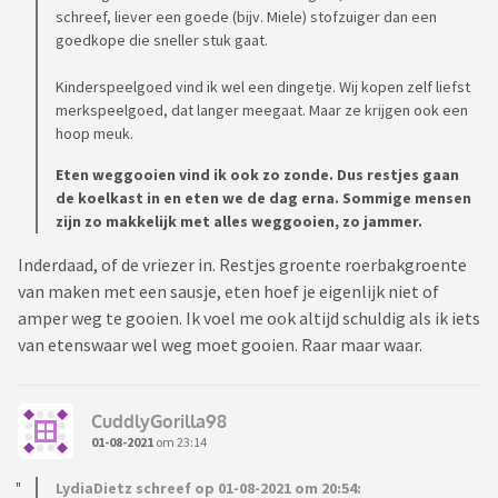
schreef, liever een goede (bijv. Miele) stofzuiger dan een
goedkope die sneller stuk gaat.
Kinderspeelgoed vind ik wel een dingetje. Wij kopen zelf liefst
merkspeelgoed, dat langer meegaat. Maar ze krijgen ook een
hoop meuk.
Eten weggooien vind ik ook zo zonde. Dus restjes gaan
de koelkast in en eten we de dag erna. Sommige mensen
zijn zo makkelijk met alles weggooien, zo jammer.
Inderdaad, of de vriezer in. Restjes groente roerbakgroente
van maken met een sausje, eten hoef je eigenlijk niet of
amper weg te gooien. Ik voel me ook altijd schuldig als ik iets
van etenswaar wel weg moet gooien. Raar maar waar.
CuddlyGorilla98
01-08-2021
om 23:14
LydiaDietz schreef op 01-08-2021 om 20:54: