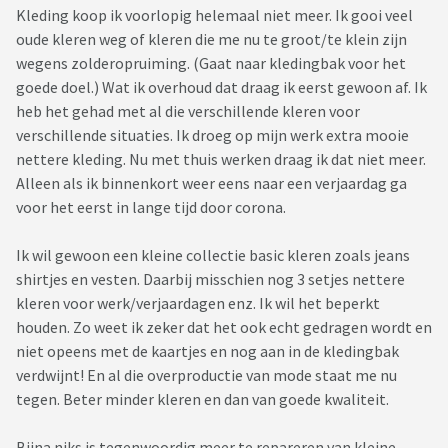
Kleding koop ik voorlopig helemaal niet meer. Ik gooi veel
oude kleren weg of kleren die me nu te groot/te klein zijn
wegens zolderopruiming. (Gaat naar kledingbak voor het
goede doel.) Wat ik overhoud dat draag ik eerst gewoon af. Ik
heb het gehad met al die verschillende kleren voor
verschillende situaties. Ik droeg op mijn werk extra mooie
nettere kleding. Nu met thuis werken draag ik dat niet meer.
Alleen als ik binnenkort weer eens naar een verjaardag ga
voor het eerst in lange tijd door corona.
Ik wil gewoon een kleine collectie basic kleren zoals jeans
shirtjes en vesten. Daarbij misschien nog 3 setjes nettere
kleren voor werk/verjaardagen enz. Ik wil het beperkt
houden. Zo weet ik zeker dat het ook echt gedragen wordt en
niet opeens met de kaartjes en nog aan in de kledingbak
verdwijnt! En al die overproductie van mode staat me nu
tegen. Beter minder kleren en dan van goede kwaliteit.
Bijna niks is tegenwoordig meer te repareren van kleine