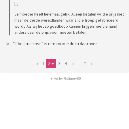
[..]
Je moeder heeft helemaal gelijk. Alleen betalen wij die prijs niet
maar de derde wereldlanden waar al die troep gefabriceerd
wordt. Als wij het zo goedkoop kunnen krijgen heeft iemand
anders daar de prijs voor moeten betalen.
Ja... "The true cost" is een mooie docu daarover.
«
1
2
3
4
5
..
11
»
▼ Ad by Refinery89