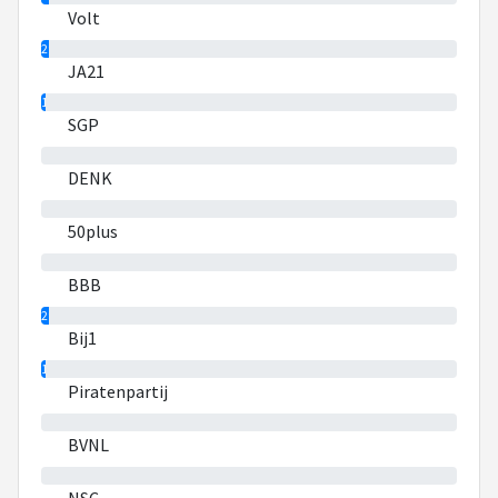
Volt
2%
JA21
1%
SGP
0%
DENK
0%
50plus
0%
BBB
2%
Bij1
1%
Piratenpartij
0%
BVNL
0%