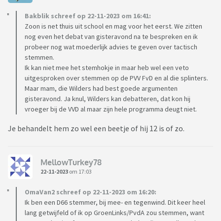
Bakblik schreef op 22-11-2023 om 16:41:
Zoon is net thuis uit school en mag voor het eerst. We zitten
nog even het debat van gisteravond na te bespreken en ik
probeer nog wat moederlijk advies te geven over tactisch
stemmen.
Ik kan niet mee het stemhokje in maar heb wel een veto
uitgesproken over stemmen op de PVV FvD en al die splinters.
Maar mam, die Wilders had best goede argumenten
gisteravond. Ja knul, Wilders kan debatteren, dat kon hij
vroeger bij de VVD al maar zijn hele programma deugt niet.
Je behandelt hem zo wel een beetje of hij 12 is of zo.
MellowTurkey78
22-11-2023
om 17:03
OmaVan2 schreef op 22-11-2023 om 16:20:
Ik ben een D66 stemmer, bij mee- en tegenwind. Dit keer heel
lang getwijfeld of ik op GroenLinks/PvdA zou stemmen, want