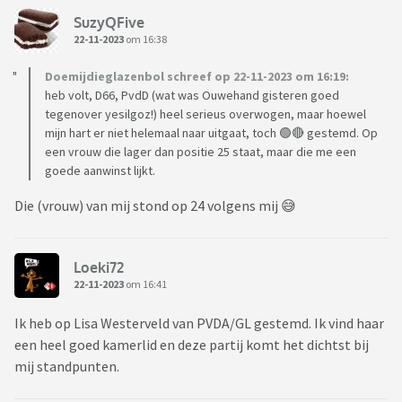
SuzyQFive
22-11-2023
om 16:38
Doemijdieglazenbol schreef op 22-11-2023 om 16:19:
heb volt, D66, PvdD (wat was Ouwehand gisteren goed
tegenover yesilgoz!) heel serieus overwogen, maar hoewel
mijn hart er niet helemaal naar uitgaat, toch 🟢🔴 gestemd. Op
een vrouw die lager dan positie 25 staat, maar die me een
goede aanwinst lijkt.
Die (vrouw) van mij stond op 24 volgens mij 😅
Loeki72
22-11-2023
om 16:41
Ik heb op Lisa Westerveld van PVDA/GL gestemd. Ik vind haar
een heel goed kamerlid en deze partij komt het dichtst bij
mij standpunten.