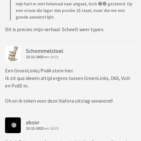
mijn hart er niet helemaal naar uitgaat, toch 🟢🔴 gestemd. Op
een vrouw die lager dan positie 25 staat, maar die me een
goede aanwinst lijkt.
Dit is precies mijn verhaal. Scheelt weer typen.
Schommelstoel
22-11-2023
om 16:22
Een GroenLinks/PvdA stem hier.
Ik zit qua ideeën altijd ergens tussen GroenLinks, D66, Volt
en PvdD in.
Oh en ik teken voor deze Viafora uitslag vanavond!
absor
22-11-2023
om 16:25