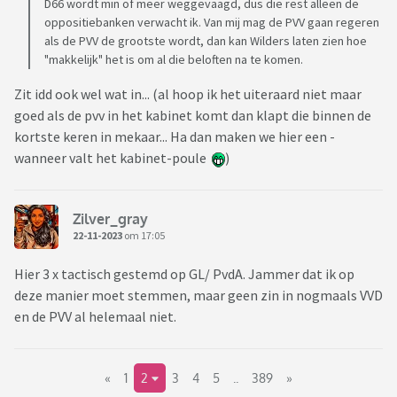
D66 wordt min of meer weggevaagd, dus die rest alleen de
oppositiebanken verwacht ik. Van mij mag de PVV gaan regeren
als de PVV de grootste wordt, dan kan Wilders laten zien hoe
"makkelijk" het is om al die beloften na te komen.
Zit idd ook wel wat in... (al hoop ik het uiteraard niet maar
goed als de pvv in het kabinet komt dan klapt die binnen de
kortste keren in mekaar... Ha dan maken we hier een -
wanneer valt het kabinet-poule
)
Zilver_gray
22-11-2023
om 17:05
Hier 3 x tactisch gestemd op GL/ PvdA. Jammer dat ik op
deze manier moet stemmen, maar geen zin in nogmaals VVD
en de PVV al helemaal niet.
«
1
2
3
4
5
..
389
»