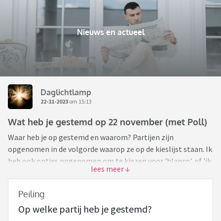
Nieuws en actueel
Daglichtlamp
22-11-2023
om 15:13
Wat heb je gestemd op 22 november (met Poll)
Waar heb je op gestemd en waarom? Partijen zijn
opgenomen in de volgorde waarop ze op de kieslijst staan. Ik
heb ook opties opgenomen om te kiezen voor 'blanco', of 'ik
heb niet gestemd'. Graag pas invullen als je gestemd hebt
(of als je zeker weet dat je niet meer gaat stemmen
Peiling
vandaag).
Op welke partij heb je gestemd?
Zelf heb ik CU gestemd omdat ik de christelijke stem in de