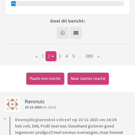
4%
Deel dit bericht:
«
1
2
3
4
5
..
389
»
Plaats een reactie
Naar laatste reactie
Renmuis
22-11-2023
om 16:22
Doemijdieglazenbol schreef op 22-11-2023 om 16:19:
heb volt, D66, PvdD (wat was Ouwehand gisteren goed
tegenover yesilgoz!) heel serieus overwogen, maar hoewel