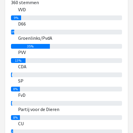
360 stemmen
politiek belangrijk vind, en de CU heeft ook standpunten die
VVD
voor mij daarbij passen (in tegenstelling tot CDA en SGP).
9%
D66
3%
Groenlinks/PvdA
35%
PVV
13%
CDA
1%
SP
8%
FvD
1%
Partij voor de Dieren
8%
CU
2%