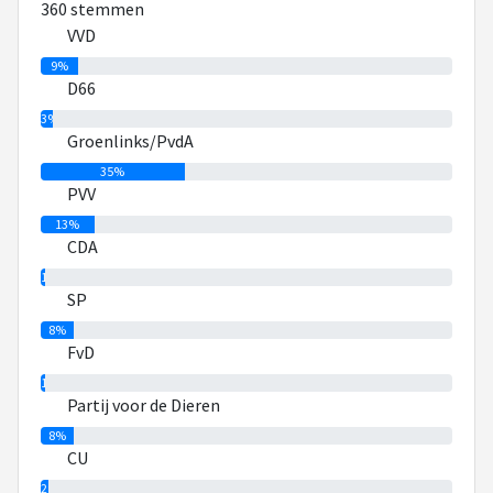
360 stemmen
politiek belangrijk vind, en de CU heeft ook standpunten die
VVD
voor mij daarbij passen (in tegenstelling tot CDA en SGP).
9%
D66
3%
Groenlinks/PvdA
35%
PVV
13%
CDA
1%
SP
8%
FvD
1%
Partij voor de Dieren
8%
CU
2%