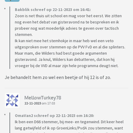
Bakblik schreef op 22-11-2023 om 16:41:
Zoon is net thuis uit school en mag voor het eerst. We zitten
nog even het debat van gisteravond na te bespreken en ik
probeer nog wat moederlijk advies te geven over tactisch
stemmen.
Ik kan niet mee het stemhokje in maar heb wel een veto
uitgesproken over stemmen op de PVV FvD en al die splinters.
Maar mam, die Wilders had best goede argumenten
gisteravond. Ja knul, Wilders kan debatteren, dat kon hij
vroeger bij de VVD al maar zijn hele programma deugt niet.
Je behandelt hem zo wel een beetje of hij 12 is of zo.
MellowTurkey78
22-11-2023
om 17:03
OmaVan2 schreef op 22-11-2023 om 16:20:
Ik ben een D66 stemmer, bij mee- en tegenwind. Dit keer heel
lang getwijfeld of ik op GroenLinks/PvdA zou stemmen, want