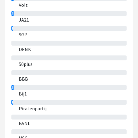
Volt
2%
JA21
1%
SGP
0%
DENK
0%
50plus
0%
BBB
2%
Bij1
1%
Piratenpartij
0%
BVNL
0%