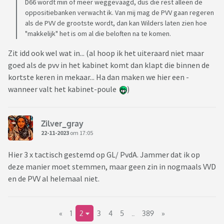
D66 wordt min of meer weggevaagd, dus die rest alleen de
oppositiebanken verwacht ik. Van mij mag de PVV gaan regeren
als de PVV de grootste wordt, dan kan Wilders laten zien hoe
"makkelijk" het is om al die beloften na te komen.
Zit idd ook wel wat in... (al hoop ik het uiteraard niet maar
goed als de pvv in het kabinet komt dan klapt die binnen de
kortste keren in mekaar... Ha dan maken we hier een -
wanneer valt het kabinet-poule
)
Zilver_gray
22-11-2023
om 17:05
Hier 3 x tactisch gestemd op GL/ PvdA. Jammer dat ik op
deze manier moet stemmen, maar geen zin in nogmaals VVD
en de PVV al helemaal niet.
«
1
2
3
4
5
..
389
»