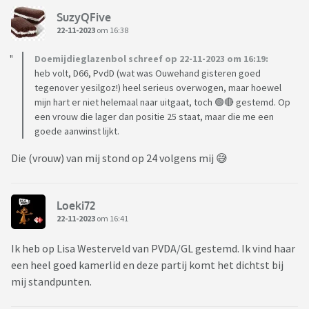
SuzyQFive
22-11-2023
om 16:38
Doemijdieglazenbol schreef op 22-11-2023 om 16:19:
heb volt, D66, PvdD (wat was Ouwehand gisteren goed
tegenover yesilgoz!) heel serieus overwogen, maar hoewel
mijn hart er niet helemaal naar uitgaat, toch 🟢🔴 gestemd. Op
een vrouw die lager dan positie 25 staat, maar die me een
goede aanwinst lijkt.
Die (vrouw) van mij stond op 24 volgens mij 😅
Loeki72
22-11-2023
om 16:41
Ik heb op Lisa Westerveld van PVDA/GL gestemd. Ik vind haar
een heel goed kamerlid en deze partij komt het dichtst bij
mij standpunten.