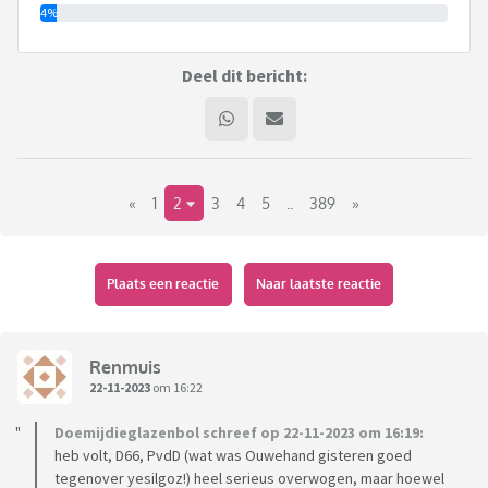
4%
Deel dit bericht:
«
1
2
3
4
5
..
389
»
Plaats een reactie
Naar laatste reactie
Renmuis
22-11-2023
om 16:22
Doemijdieglazenbol schreef op 22-11-2023 om 16:19:
heb volt, D66, PvdD (wat was Ouwehand gisteren goed
tegenover yesilgoz!) heel serieus overwogen, maar hoewel