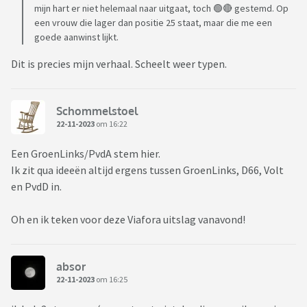
mijn hart er niet helemaal naar uitgaat, toch 🟢🔴 gestemd. Op
een vrouw die lager dan positie 25 staat, maar die me een
goede aanwinst lijkt.
Dit is precies mijn verhaal. Scheelt weer typen.
Schommelstoel
22-11-2023
om 16:22
Een GroenLinks/PvdA stem hier.
Ik zit qua ideeën altijd ergens tussen GroenLinks, D66, Volt
en PvdD in.
Oh en ik teken voor deze Viafora uitslag vanavond!
absor
22-11-2023
om 16:25