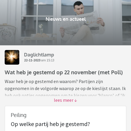
Nieuws en actueel
Daglichtlamp
22-11-2023
om 15:13
Wat heb je gestemd op 22 november (met Poll)
Waar heb je op gestemd en waarom? Partijen zijn
opgenomen in de volgorde waarop ze op de kieslijst staan. Ik
heb ook opties opgenomen om te kiezen voor 'blanco', of 'ik
heb niet gestemd'. Graag pas invullen als je gestemd hebt
(of als je zeker weet dat je niet meer gaat stemmen
Peiling
vandaag).
Op welke partij heb je gestemd?
Zelf heb ik CU gestemd omdat ik de christelijke stem in de