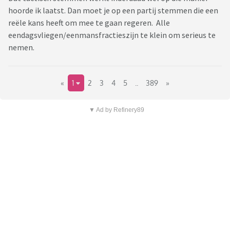
hoorde ik laatst. Dan moet je op een partij stemmen die een
reële kans heeft om mee te gaan regeren. Alle
eendagsvliegen/eenmansfractieszijn te klein om serieus te
nemen.
«
1
2
3
4
5
..
389
»
▼ Ad by Refinery89