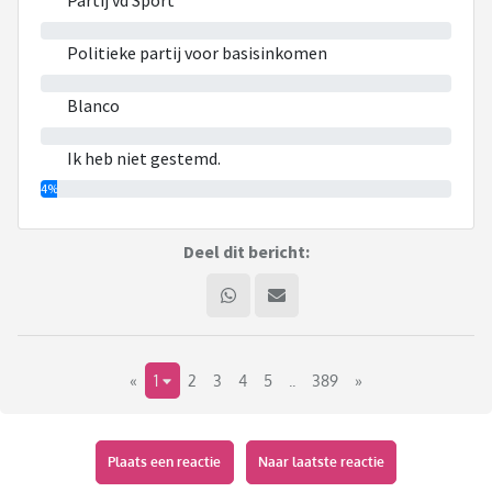
Partij vd Sport
0%
Politieke partij voor basisinkomen
0%
Blanco
0%
Ik heb niet gestemd.
4%
Deel dit bericht:
«
1
2
3
4
5
..
389
»
Plaats een reactie
Naar laatste reactie