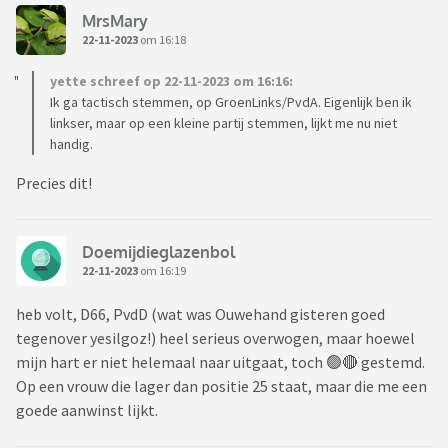
MrsMary
22-11-2023
om 16:18
yette schreef op 22-11-2023 om 16:16:
Ik ga tactisch stemmen, op GroenLinks/PvdA. Eigenlijk ben ik
linkser, maar op een kleine partij stemmen, lijkt me nu niet
handig.
Precies dit!
Doemijdieglazenbol
22-11-2023
om 16:19
heb volt, D66, PvdD (wat was Ouwehand gisteren goed
tegenover yesilgoz!) heel serieus overwogen, maar hoewel
mijn hart er niet helemaal naar uitgaat, toch 🟢🔴 gestemd.
Op een vrouw die lager dan positie 25 staat, maar die me een
goede aanwinst lijkt.