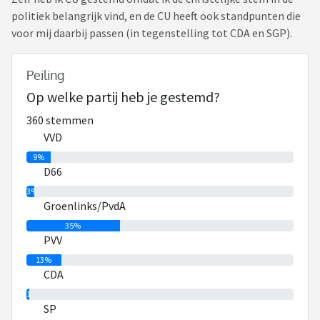
politiek belangrijk vind, en de CU heeft ook standpunten die
voor mij daarbij passen (in tegenstelling tot CDA en SGP).
Peiling
Op welke partij heb je gestemd?
360 stemmen
VVD
9%
D66
3%
Groenlinks/PvdA
35%
PVV
13%
CDA
1%
SP