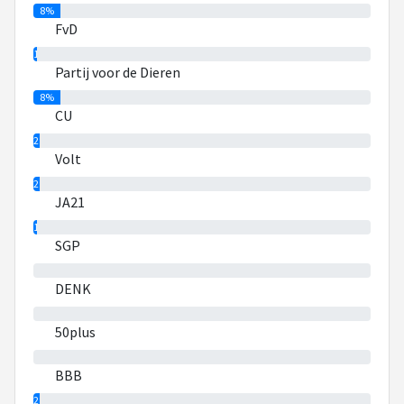
8%
FvD
1%
Partij voor de Dieren
8%
CU
2%
Volt
2%
JA21
1%
SGP
0%
DENK
0%
50plus
0%
BBB
2%