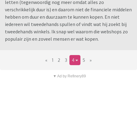
letten (tegenwoordig nog meer omdat alles zo
verschrikkelijk duur is) en daarom niet de financiele middelen
hebben om duur en duurzaam te kunnen kopen. En niet
iedereen wil tweedehands spullen of vindt wat hij zoekt bij
tweedehands winkels. Ik snap wel waarom die webshops zo
populair zijn en zoveel mensen er wat kopen.
«
1
2
3
4
5
»
▼ Ad by Refinery89