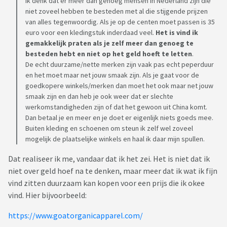
Ik denk dat er meer dan genoeg mensen in Nederland zijn die
niet zoveel hebben te besteden met al die stijgende prijzen
van alles tegenwoordig. Als je op de centen moet passen is 35
euro voor een kledingstuk inderdaad veel.
Het is vind ik
gemakkelijk praten als je zelf meer dan gen
oeg te
besteden hebt en niet op het geld hoeft te letten
.
De echt duurzame/nette merken zijn vaak pas echt peperduur
en het moet maar net jouw smaak zijn. Als je gaat voor de
goedkopere winkels/merken dan moet het ook maar net jouw
smaak zijn en dan heb je ook weer dat er slechte
werkomstandigheden zijn of dat het gewoon uit China komt.
Dan betaal je en meer en je doet er eigenlijk niets goeds mee.
Buiten kleding en schoenen om steun ik zelf wel zoveel
mogelijk de plaatselijke winkels en haal ik daar mijn spullen.
Dat realiseer ik me, vandaar dat ik het zei. Het is niet dat ik
niet over geld hoef na te denken, maar meer dat ik wat ik fijn
vind zitten duurzaam kan kopen voor een prijs die ik okee
vind. Hier bijvoorbeeld:
https://www.goatorganicapparel.com/