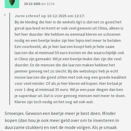
10-12-2025
om 12:26
Jorni schreef op 10-12-2025 om 12:17:
Bij de kleding die hier in de winkels ligt is dat net zo goed het
geval qua leed en komt er ook veel gewoon uit China, alleen is
het hier duurder. We hebben nu eenmaal kleren en schoenen
nodig en een beetje leuke zijn hier bijna niet meer te betalen.
Een voorbeeld, als je hier laarzen koopt heb je hele saaie
laarzen die al minimaal 50 euro kosten en die waarschijnlijk ook
in China zijn gemaakt. Wil je een beetje leuke dan zijn die veel
duurder. En de mensen die die laarzen maken hebben het
jammer genoeg net zo slecht. Bij die webshops heb je echt
mooie laarzen die goed zitten met ook nog een goede kwaliteit
voor veel minder. Of als je hier kleren wil kopen. Hier betaal je
voor 1 ding al minimaal 35 euro. Wil je een paar dingen dan ben
je superduur uit. Dat is voor genoeg mensen niet meer te doen.
Kleren zijn toch nodig en het oog wil ook wat.
Smoesjes. Gewoon een beetje meer je best doen. Minder
kopen (dan hou je ook meer geld over om te investeren in
duurzame stukken) en niet de mode volgen. Als je smaak