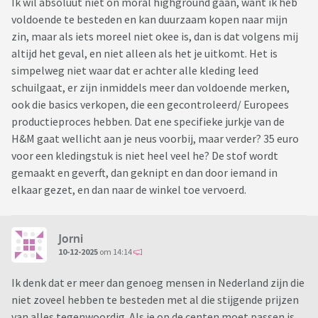
Ik wil absoluut niet on moral highground gaan, want ik heb
voldoende te besteden en kan duurzaam kopen naar mijn
zin, maar als iets moreel niet okee is, dan is dat volgens mij
altijd het geval, en niet alleen als het je uitkomt. Het is
simpelweg niet waar dat er achter alle kleding leed
schuilgaat, er zijn inmiddels meer dan voldoende merken,
ook die basics verkopen, die een gecontroleerd/ Europees
productieproces hebben. Dat ene specifieke jurkje van de
H&M gaat wellicht aan je neus voorbij, maar verder? 35 euro
voor een kledingstuk is niet heel veel he? De stof wordt
gemaakt en geverft, dan geknipt en dan door iemand in
elkaar gezet, en dan naar de winkel toe vervoerd.
Jorni
10-12-2025
om 14:14
Ik denk dat er meer dan genoeg mensen in Nederland zijn die
niet zoveel hebben te besteden met al die stijgende prijzen
van alles tegenwoordig. Als je op de centen moet passen is