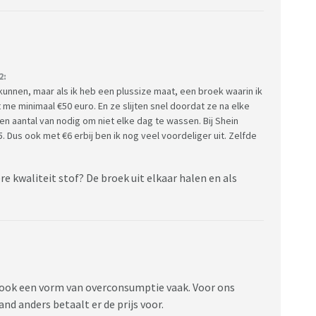
2:
 kunnen, maar als ik heb een plussize maat, een broek waarin ik
 me minimaal €50 euro. En ze slijten snel doordat ze na elke
 aantal van nodig om niet elke dag te wassen. Bij Shein
 Dus ook met €6 erbij ben ik nog veel voordeliger uit. Zelfde
 kwaliteit stof? De broek uit elkaar halen en als
n ook een vorm van overconsumptie vaak. Voor ons
nd anders betaalt er de prijs voor.