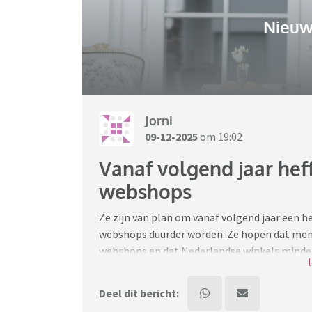
Nieuw
Jorni
09-12-2025
om 19:02
Vanaf volgend jaar hef
webshops
Ze zijn van plan om vanaf volgend jaar een h
webshops duurder worden. Ze hopen dat mens
webshops en dat Nederlandse winkels minder
https://www.nu.nl/binnenland/6378160/pak
Deel dit bericht:
gemiddeld-6-euro-duurder.html