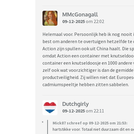
MMcGonagall
09-12-2025
om 22:02
Helemaal voor. Persoonlijk heb ik nog nooit i
best om anderen te overtuigen hetzelfde te do
Action zijn spullen ook uit China haalt. Die 
omdat Action een container met knutseldoosj
container een knutseldoosje en 1000 andere v
zelf ook wat voorzichtiger is dan de gemidd
productveiligheid. Zij willen niet dat Europ
cadmiumspeeltje hebben zitten sabbelen.
Dutchgirly
09-12-2025
om 22:11
Mick87 schreef op 09-12-2025 om 21:53:
hartstikke voor. Totaal niet duurzaam dit en