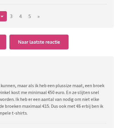
stelllen hierdoor. Er worden daar ook veel producten
ik altijd wat goedkoper blijven. De prijzen hier liggen
2
3
4
5
»
 steeds minder te besteden waardoor ze sneller
lles al zo duur is ( en ook steeds duurder wordt)
hinese producten maar dan tegen een veel hogere prijs
Naar laatste reactie
een goede maatregel is. Wat vinden jullie hiervan. Zijn
inden jullie van Chinese webshops zoals Temu en Shein.
n kunnen, maar als ik heb een plussize maat, een broek
winkel kost me minimaal €50 euro. En ze slijten snel
orden. Ik heb er een aantal van nodig om niet elke
lfde broeken maximaal €15. Dus ook met €6 erbij ben ik
impele t-shirts.