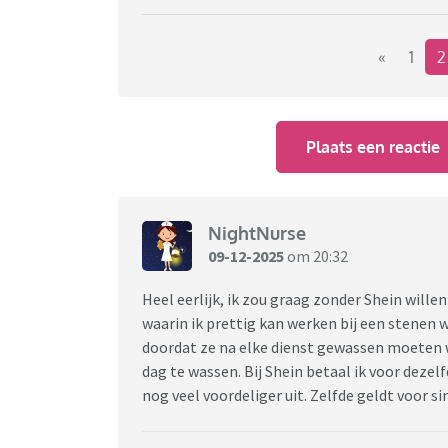
Ik denk niet dat mensen minder daar gaan be
verkocht die je hier niet hebt en het zal denk 
«
1
voor alles veel hoger en veel mensen hebben
uitwijken naar Chinese webshops. Aangezien a
tegenwoordig en je ook hier soms dezelfde C
Plaats een reactie
kunt kopen, denk ik niet dat dit uiteindelijk 
jullie voor of tegen deze maatregel en wat v
NightNurse
09-12-2025
om 20:32
Heel eerlijk, ik zou graag zonder Shein wille
waarin ik prettig kan werken bij een stenen 
doordat ze na elke dienst gewassen moeten w
dag te wassen. Bij Shein betaal ik voor deze
nog veel voordeliger uit. Zelfde geldt voor s