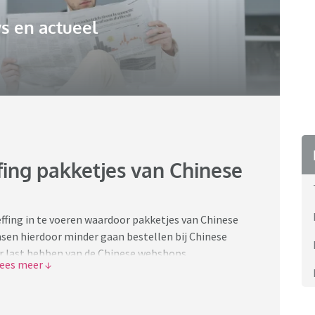
s en actueel
fing pakketjes van Chinese
effing in te voeren waardoor pakketjes van Chinese
en hierdoor minder gaan bestellen bij Chinese
 last hebben van de Chinese webshops.
ketjes-van-temu-en-shein-door-nieuwe-toeslag-