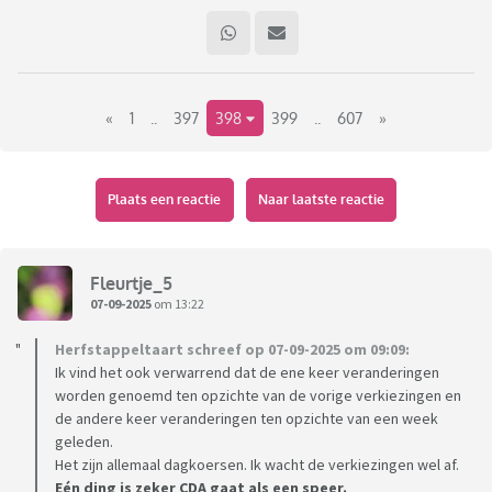
«
1
..
397
398
399
..
607
»
Plaats een reactie
Naar laatste reactie
Fleurtje_5
07-09-2025
om 13:22
Herfstappeltaart schreef op 07-09-2025 om 09:09:
Ik vind het ook verwarrend dat de ene keer veranderingen
worden genoemd ten opzichte van de vorige verkiezingen en
de andere keer veranderingen ten opzichte van een week
geleden.
Het zijn allemaal dagkoersen. Ik wacht de verkiezingen wel af.
Eén ding is zeker CDA gaat als een speer.