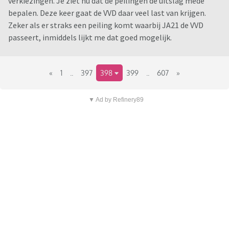
verkiezingen. Je ziet nu dat de peilingen de uitslag mede
bepalen. Deze keer gaat de VVD daar veel last van krijgen.
Zeker als er straks een peiling komt waarbij JA21 de VVD
passeert, inmiddels lijkt me dat goed mogelijk.
«
1
..
397
398
399
..
607
»
▼ Ad by Refinery89