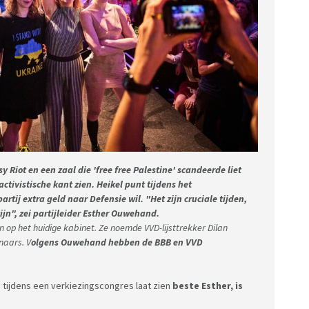
 Riot en een zaal die 'free free Palestine' scandeerde liet
ctivistische kant zien. Heikel punt tijdens het
rtij extra geld naar Defensie wil. "Het zijn cruciale tijden,
jn", zei partijleider Esther Ouwehand.
 op het huidige kabinet. Ze noemde VVD-lijsttrekker Dilan
naars. V
olgens Ouwehand hebben de BBB en VVD
ij tijdens een verkiezingscongres laat zien
beste Esther, is