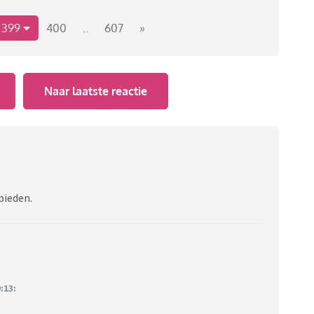
399
400
..
607
»
Naar laatste reactie
bieden.
:13: