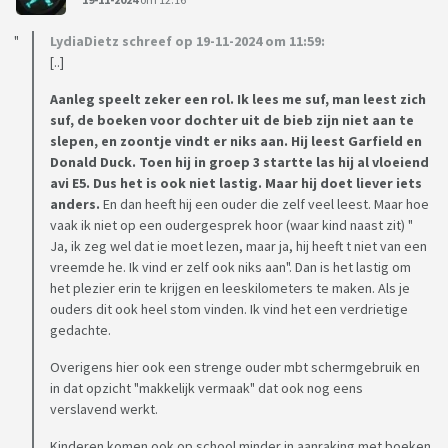
LydiaDietz schreef op 19-11-2024 om 11:59:
[..]
Aanleg speelt zeker een rol. Ik lees me suf, man leest zich
suf, de boeken voor dochter uit de bieb zijn niet aan te
slepen, en zoontje vindt er niks aan. Hij leest Garfield en
Donald Duck. Toen hij in groep 3 startte las hij al vloeiend
avi E5. Dus het is ook niet lastig. Maar hij doet liever iets
anders.
En dan heeft hij een ouder die zelf veel leest. Maar hoe
vaak ik niet op een oudergesprek hoor (waar kind naast zit) "
Ja, ik zeg wel dat ie moet lezen, maar ja, hij heeft t niet van een
vreemde he. Ik vind er zelf ook niks aan". Dan is het lastig om
het plezier erin te krijgen en leeskilometers te maken. Als je
ouders dit ook heel stom vinden. Ik vind het een verdrietige
gedachte.
Overigens hier ook een strenge ouder mbt schermgebruik en
in dat opzicht "makkelijk vermaak" dat ook nog eens
verslavend werkt.
Kinderen komen ook op school minder in aanraking met boeken