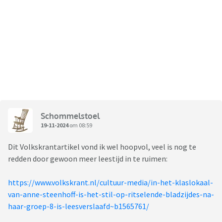
Schommelstoel
19-11-2024
om 08:59
Dit Volkskrantartikel vond ik wel hoopvol, veel is nog te
redden door gewoon meer leestijd in te ruimen:
https://www.volkskrant.nl/cultuur-media/in-het-klaslokaal-
van-anne-steenhoff-is-het-stil-op-ritselende-bladzijdes-na-
haar-groep-8-is-leesverslaafd~b1565761/