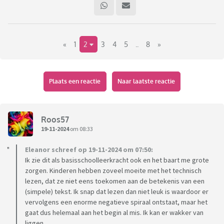
twintig jaar werken in het onderwijs merk ik zeker dat het
niveau naar beneden gaat. Ik heb nu echt leerlingen die
amper een zin vloeiend kunnen lezen.
«
1
2
3
4
5
..
8
»
Op de school waar ik werk zijn hier inmiddels maatregelen in
genomen. Zo is er een vast leesuur bij Nederlands, hebben we
allemaal mooie nieuwe boeken en wordt er ook ingezet op
Plaats een reactie
Naar laatste reactie
lezen bij de andere vakken.
Uit de leesmonitor blijkt dat de laatste jaren leerlingen
Roos57
vanaf groep 6 al minder gaan lezen, vervolgens lezen ze in
19-11-2024
om 08:33
klas 1 nog best wel eens een boek, vanaf klas 2 is dit echt
Eleanor schreef op 19-11-2024 om 07:50:
significant minder.
Ik zie dit als basisschoolleerkracht ook en het baart me grote
zorgen. Kinderen hebben zoveel moeite met het technisch
lezen, dat ze niet eens toekomen aan de betekenis van een
(simpele) tekst. Ik snap dat lezen dan niet leuk is waardoor er
vervolgens een enorme negatieve spiraal ontstaat, maar het
gaat dus helemaal aan het begin al mis. Ik kan er wakker van
liggen.