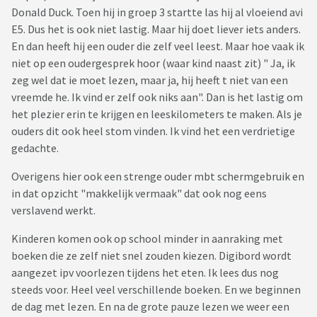
Donald Duck. Toen hij in groep 3 startte las hij al vloeiend avi
E5. Dus het is ook niet lastig. Maar hij doet liever iets anders.
En dan heeft hij een ouder die zelf veel leest. Maar hoe vaak ik
niet op een oudergesprek hoor (waar kind naast zit) " Ja, ik
zeg wel dat ie moet lezen, maar ja, hij heeft t niet van een
vreemde he. Ik vind er zelf ook niks aan". Dan is het lastig om
het plezier erin te krijgen en leeskilometers te maken. Als je
ouders dit ook heel stom vinden. Ik vind het een verdrietige
gedachte.
Overigens hier ook een strenge ouder mbt schermgebruik en
in dat opzicht "makkelijk vermaak" dat ook nog eens
verslavend werkt.
Kinderen komen ook op school minder in aanraking met
boeken die ze zelf niet snel zouden kiezen. Digibord wordt
aangezet ipv voorlezen tijdens het eten. Ik lees dus nog
steeds voor. Heel veel verschillende boeken. En we beginnen
de dag met lezen. En na de grote pauze lezen we weer een