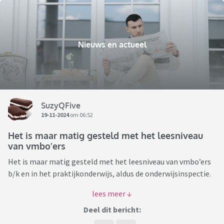
Nieuws en actueel
SuzyQFive
19-11-2024
om 06:52
Het is maar matig gesteld met het leesniveau
van vmbo’ers
Het is maar matig gesteld met het leesniveau van vmbo’ers
b/k en in het praktijkonderwijs, aldus de onderwijsinspectie.
https://nos.nl/l/2545025
Deel dit bericht:
Als docent in het vmbo kan ik dit zeker beamen. Na ruim