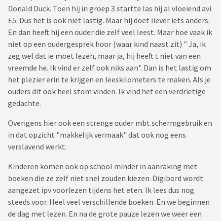
Donald Duck. Toen hij in groep 3 startte las hij al vloeiend avi
E5. Dus het is ook niet lastig. Maar hij doet liever iets anders.
En dan heeft hij een ouder die zelf veel leest. Maar hoe vaak ik
niet op een oudergesprek hoor (waar kind naast zit) " Ja, ik
zeg wel dat ie moet lezen, maar ja, hij heeft t niet van een
vreemde he. Ik vind er zelf ook niks aan". Dan is het lastig om
het plezier erin te krijgen en leeskilometers te maken. Als je
ouders dit ook heel stom vinden. Ik vind het een verdrietige
gedachte.
Overigens hier ook een strenge ouder mbt schermgebruik en
in dat opzicht "makkelijk vermaak" dat ook nog eens
verslavend werkt.
Kinderen komen ook op school minder in aanraking met
boeken die ze zelf niet snel zouden kiezen. Digibord wordt
aangezet ipv voorlezen tijdens het eten. Ik lees dus nog
steeds voor. Heel veel verschillende boeken. En we beginnen
de dag met lezen. En na de grote pauze lezen we weer een