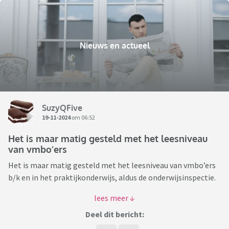
Nieuws en actueel
SuzyQFive
19-11-2024
om 06:52
Het is maar matig gesteld met het leesniveau
van vmbo’ers
Het is maar matig gesteld met het leesniveau van vmbo’ers
b/k en in het praktijkonderwijs, aldus de onderwijsinspectie.
https://nos.nl/l/2545025
Deel dit bericht:
Als docent in het vmbo kan ik dit zeker beamen. Na ruim