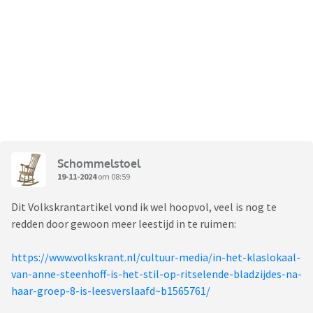
Schommelstoel
19-11-2024
om 08:59
Dit Volkskrantartikel vond ik wel hoopvol, veel is nog te
redden door gewoon meer leestijd in te ruimen:
https://www.volkskrant.nl/cultuur-media/in-het-klaslokaal-
van-anne-steenhoff-is-het-stil-op-ritselende-bladzijdes-na-
haar-groep-8-is-leesverslaafd~b1565761/