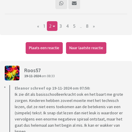
twintig jaar werken in het onderwijs merk ik zeker dat het
niveau naar beneden gaat. Ik heb nu echt leerlingen die
amper een zin vloeiend kunnen lezen.
«
1
2
3
4
5
..
8
»
Op de school waar ik werk zijn hier inmiddels maatregelen in
genomen. Zo is er een vast leesuur bij Nederlands, hebben we
allemaal mooie nieuwe boeken en wordt er ook ingezet op
Plaats een reactie
Naar laatste reactie
lezen bij de andere vakken.
Uit de leesmonitor blijkt dat de laatste jaren leerlingen
Roos57
vanaf groep 6 al minder gaan lezen, vervolgens lezen ze in
19-11-2024
om 08:33
klas 1 nog best wel eens een boek, vanaf klas 2 is dit echt
Eleanor schreef op 19-11-2024 om 07:50:
significant minder.
Ik zie dit als basisschoolleerkracht ook en het baart me grote
zorgen. Kinderen hebben zoveel moeite met het technisch
lezen, dat ze niet eens toekomen aan de betekenis van een
(simpele) tekst. Ik snap dat lezen dan niet leuk is waardoor er
vervolgens een enorme negatieve spiraal ontstaat, maar het
gaat dus helemaal aan het begin al mis. Ik kan er wakker van
liggen.