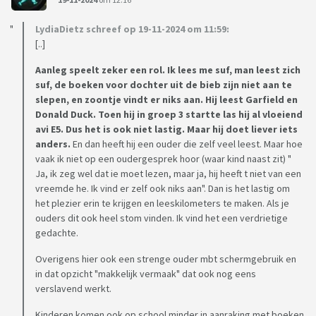
LydiaDietz schreef op 19-11-2024 om 11:59:
[..]
Aanleg speelt zeker een rol. Ik lees me suf, man leest zich
suf, de boeken voor dochter uit de bieb zijn niet aan te
slepen, en zoontje vindt er niks aan. Hij leest Garfield en
Donald Duck. Toen hij in groep 3 startte las hij al vloeiend
avi E5. Dus het is ook niet lastig. Maar hij doet liever iets
anders.
En dan heeft hij een ouder die zelf veel leest. Maar hoe
vaak ik niet op een oudergesprek hoor (waar kind naast zit) "
Ja, ik zeg wel dat ie moet lezen, maar ja, hij heeft t niet van een
vreemde he. Ik vind er zelf ook niks aan". Dan is het lastig om
het plezier erin te krijgen en leeskilometers te maken. Als je
ouders dit ook heel stom vinden. Ik vind het een verdrietige
gedachte.
Overigens hier ook een strenge ouder mbt schermgebruik en
in dat opzicht "makkelijk vermaak" dat ook nog eens
verslavend werkt.
Kinderen komen ook op school minder in aanraking met boeken