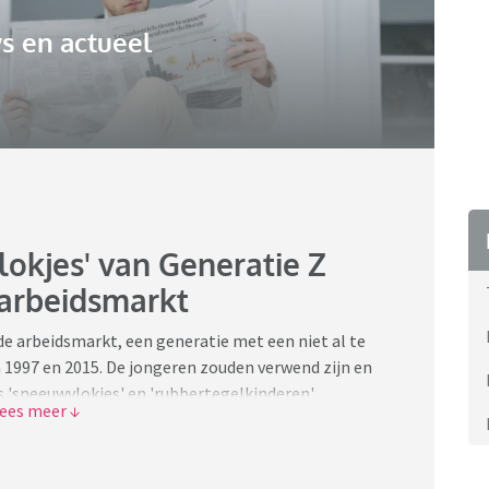
s en actueel
okjes' van Generatie Z
arbeidsmarkt
e arbeidsmarkt, een generatie met een niet al te
n 1997 en 2015. De jongeren zouden verwend zijn en
 'sneeuwvlokjes' en 'rubbertegelkinderen',
 problemen hebben weggepoetst. Trainingen leren
.