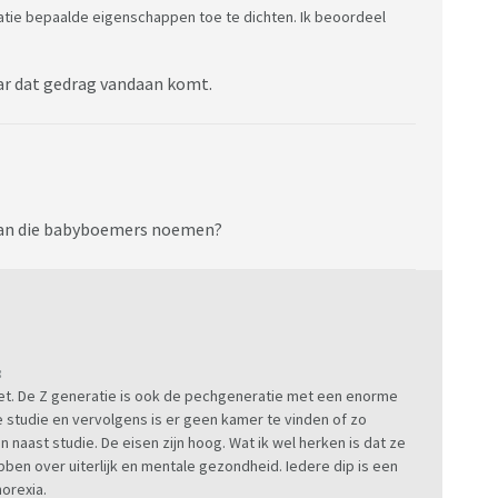
atie bepaalde eigenschappen toe te dichten. Ik beoordeel
ar dat gedrag vandaan komt.
k dan die babyboemers noemen?
:
niet. De Z generatie is ook de pechgeneratie met een enorme
e studie en vervolgens is er geen kamer te vinden of zo
aast studie. De eisen zijn hoog. Wat ik wel herken is dat ze
bben over uiterlijk en mentale gezondheid. Iedere dip is een
orexia.