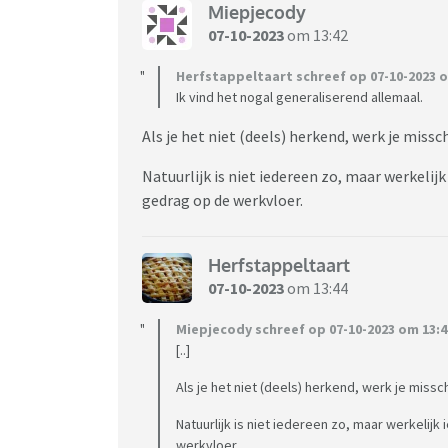
ongemotiveerd, snel afgeleid en te gevoelig 
Miepjecody
ergens de schouders onder zet.
07-10-2023
om 13:42
'Dapperheid'
Herfstappeltaart schreef op 07-10-2023 o
Volgens Timo de Regt, directeur van uitzen
Ik vind het nogal generaliserend allemaal.
iedereen teveel vanuit het eigen generatiepers
Als je het niet (deels) herkend, werk je miss
dialoog met je medewerkers moet gaan om t
generatie heeft met de andere leren werken. 
Natuurlijk is niet iedereen zo, maar werkelijk
die werkgevers en arbeidsbemiddelaars train
gedrag op de werkvloer.
generaties nader tot elkaar te brengen.
Uit onderzoek van TNO, vorig jaar, blijkt da
Herfstappeltaart
zich meerdere malen per maand emotioneel u
07-10-2023
om 13:44
Hajar Yagkoubi (23) schrikt daar niet van. Z
nemen aan de openheid van haar generatie. "I
Miepjecody schreef op 07-10-2023 om 13:4
dapperheid. Dat je eigenlijk durft te laten zie
[..]
Volgens TNO, blijkt dat 21 procent van jong
Als je het niet (deels) herkend, werk je missc
per maand emotioneel uitgeput voelt door w
Natuurlijk is niet iedereen zo, maar werkelijk
De 'verwende sneeuwvlokjes' van Generatie Z
werkvloer.