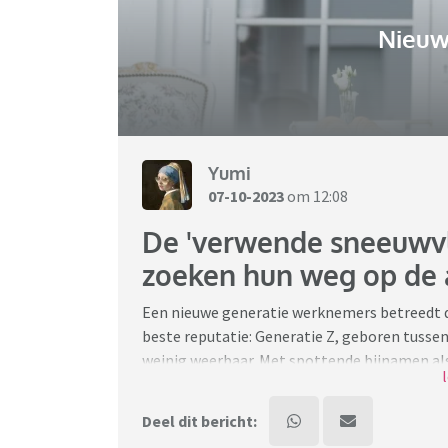
Nieuw
Yumi
07-10-2023
om 12:08
De 'verwende sneeuwvl
zoeken hun weg op de 
Een nieuwe generatie werknemers betreedt d
beste reputatie: Generatie Z, geboren tusse
weinig weerbaar. Met spottende bijnamen als
grootgebracht door 'curlingouders' die hun
werkgevers en 'Gen Z' nu met elkaar omgaan
Deel dit bericht: