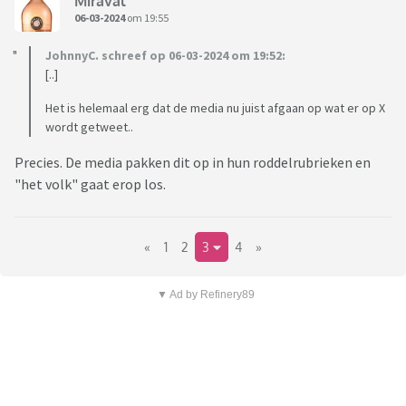
Miraval
06-03-2024
om 19:55
JohnnyC. schreef op 06-03-2024 om 19:52:
[..]
Het is helemaal erg dat de media nu juist afgaan op wat er op X
wordt getweet..
Precies. De media pakken dit op in hun roddelrubrieken en
"het volk" gaat erop los.
«
1
2
3
4
»
▼ Ad by Refinery89