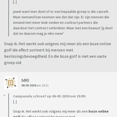
[..]
jawel want men doet of er een bepaalde groep is die cancelt.
Maar niemand kan noemen wie dat dan zijn. Er zijn mensen die
iemand niet meer leuk vinden en contract partners die
daardoor het contract verbreken. Maar niet een bewust 'jij doet
dat en daarom mag je niks meer'
Snap ik. Het werkt ook volgens mij meer als een boze online
golf die effect sorteert bij mensen met
beslissingsbevoegdheid. En die boze golf is niet een vaste
groep oid
MRI
06-03-2024
om 19:21
Campanula schreef op 06-03-2024 om 19:05:
[..]
Snap ik. Het werkt ook volgens mij meer als een
boze online
golf
die effect sorteert bij mensen met