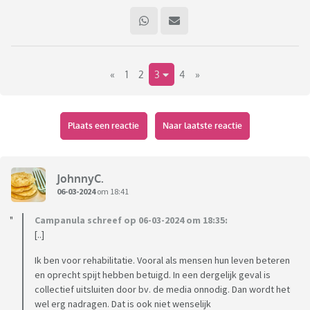
«
1
2
3
4
»
Plaats een reactie
Naar laatste reactie
JohnnyC.
06-03-2024
om 18:41
Campanula schreef op 06-03-2024 om 18:35:
[..]
Ik ben voor rehabilitatie. Vooral als mensen hun leven beteren
en oprecht spijt hebben betuigd. In een dergelijk geval is
collectief uitsluiten door bv. de media onnodig. Dan wordt het
wel erg nadragen. Dat is ook niet wenselijk