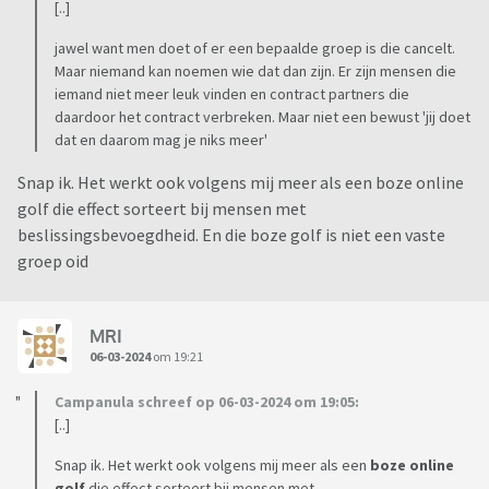
[..]
jawel want men doet of er een bepaalde groep is die cancelt.
Maar niemand kan noemen wie dat dan zijn. Er zijn mensen die
iemand niet meer leuk vinden en contract partners die
daardoor het contract verbreken. Maar niet een bewust 'jij doet
dat en daarom mag je niks meer'
Snap ik. Het werkt ook volgens mij meer als een boze online
golf die effect sorteert bij mensen met
beslissingsbevoegdheid. En die boze golf is niet een vaste
groep oid
MRI
06-03-2024
om 19:21
Campanula schreef op 06-03-2024 om 19:05:
[..]
Snap ik. Het werkt ook volgens mij meer als een
boze online
golf
die effect sorteert bij mensen met