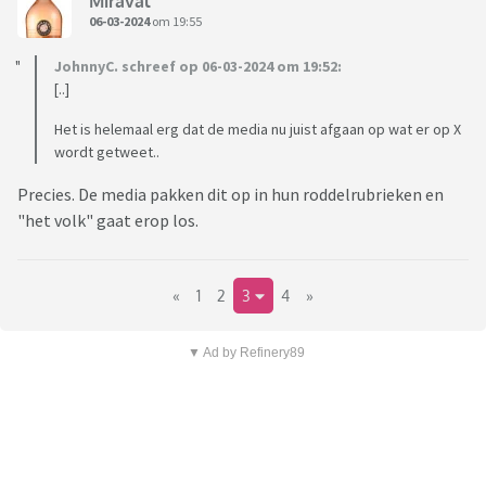
Miraval
06-03-2024
om 19:55
JohnnyC. schreef op 06-03-2024 om 19:52:
[..]
Het is helemaal erg dat de media nu juist afgaan op wat er op X
wordt getweet..
Precies. De media pakken dit op in hun roddelrubrieken en
"het volk" gaat erop los.
«
1
2
3
4
»
▼ Ad by Refinery89