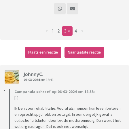
«
1
2
3
4
»
Plaats een reactie
Naar laatste reactie
JohnnyC.
06-03-2024
om 18:41
Campanula schreef op 06-03-2024 om 18:35:
[..]
Ik ben voor rehabilitatie. Vooral als mensen hun leven beteren
en oprecht spijt hebben betuigd. In een dergelijk geval is
collectief uitsluiten door bv. de media onnodig. Dan wordt het
wel erg nadragen. Dat is ook niet wenselijk