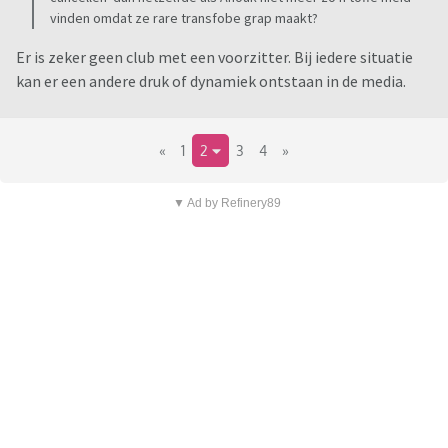
vinden omdat ze rare transfobe grap maakt?
Er is zeker geen club met een voorzitter. Bij iedere situatie
kan er een andere druk of dynamiek ontstaan in de media.
«
1
2
3
4
»
▼ Ad by Refinery89