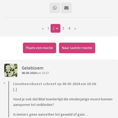
«
1
2
3
4
»
Plaats een reactie
Naar laatste reactie
Gelebloem
06-03-2024
om 15:27
Lieveheersbeest schreef op 06-03-2024 om 15:24:
[..]
Vond je ook dat Bilal toentertijd die minderjarige moest kunnen
aansporen tot ontkleden?
Is immers geen aanzetten tot geweld of gaat…