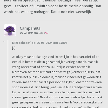
beteren en oprecht spijt hebben betuigd. In een dergelijk
geval is collectief uitsluiten door bv. de media onnodig. Dan
wordt het wel erg nadragen. Dat is ook niet wenselijk
Campanula
06-03-2024
om 18:38
MRI schreef op 06-03-2024 om 17:54:
[..]
Ja okay maar het lastige vind ik: het lijkt in het narratief of er
een club bestaat die in gezamenlijk overleg cancelt. Maar ik
vraag oprecht af of dat zo is. Het lijkt eerder op wat ik
hierboven schreef: iemand doet of zegt (vermeend) iets, dat
komt in het publieke domein, mensen vinden het gewoon niet
zo leuk meer om naar die persoon te kijken, daardoor trekken
sponsoren e.d. zich terug (wat vanuit hun standpunt misschien
logisch is alhoewel misschien voorbarig) en dan blijkt iemand
ineens 'gecanceld'. Naast sponsoren en contractpartners zie ik
geen groepen die vragen om cancellen. Is 'op persoonlijke titel
cancellen' dan hetzelfde als Anouk niet meer zo'n toffe meid