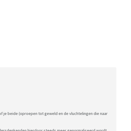
of je beide (oproepen tot geweld en de vluchtelingen die naar
andersdenkenden hierdoor steeds meer genormaliseerd wordt.