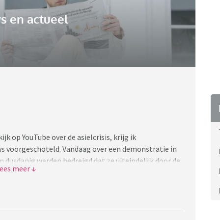
s en actueel
jk op YouTube over de asielcrisis, krijg ik
s voorgeschoteld. Vandaag over een demonstratie in
dusdanig werden bedreigd dat ze uiteindelijk door de
cht. Een aantal demonstranten tegen AZC's waren
dat elke mannelijke asielzoeker een potentiële
heid dit beter regelen. Alle asielzoekers het land uit
at dan wel?