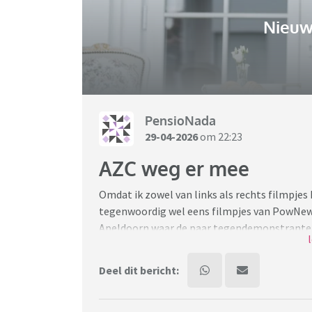
Nieuw
PensioNada
29-04-2026
om 22:23
AZC weg er mee
Omdat ik zowel van links als rechts filmpjes ki
tegenwoordig wel eens filmpjes van PowNew
Apeldoorn waar de paar tegendemonstranten 
politie in veiligheid moesten worden gebra
volledig hysterisch en hadden echt het idee 
Deel dit bericht:
moordenaar en verkrachter is. Hoe kan de over
is geen antwoord, want dat kan niet. Maar w