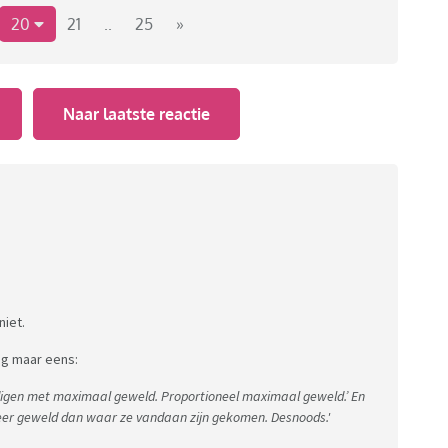
20
21
..
25
»
Naar laatste reactie
niet.
nog maar eens:
edigen met maximaal geweld. Proportioneel maximaal geweld.’ En
meer geweld dan waar ze vandaan zijn gekomen. Desnoods.'