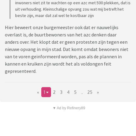
inwoners niet zit te wachten op een azc met 500 plekken, dat is
uit verhouding. Kleinschalige opvang zou wat mij betreft het
beste zijn, maar dat zal wel te kostbaar zijn
Hier beweert onze burgemeester ook dat er nauwelijks
overlast is, de buurtbewoners van het azc denken daar
anders over. Het klopt dat er geen protesten zijn tegen een
nieuwe opvang in mijn stad. Dat komt omdat bewoners niet
van te voren geïnformeerd worden, pas als de plannen in
kannen en kruiken zijn wordt het als voldongen feit
gepresenteerd.
«
1
2
3
4
5
..
25
»
▼ Ad by Refinery89