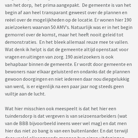
van het dorp, het prima aangepakt. De gemeente is van het
begin af aan heel transparant geweest over de plannen en
reëel over de mogelijkheden op de locatie. Er wonen hier 190
asielzoekers waarvan 50 AMV's. Natuurlijk was er in het begin
gemorrel over de komst, maar het heeft nooit geleid tot
demonstraties. En het bleek allemaal reuze mee te vallen.
Wat denk ik helpt is dat de gemeente altijd openstaat voor
vragen en uitingen van zorg. 190 asielzoekers is ook
behapbaar binnen de gemeente. Er wordt door gemeente en
bewoners naar elkaar geluisterd en ondanks dat de plannen
gewoon doorgingen en niet iedereen daar nou diepgelukkig
van werd, is er eigenlijk na een paar jaar nog steeds geen
vuiltje aan de lucht.
Wat hier misschien ook meespeelt is dat het hier een
tuindersdorp is dat vergeven is van seizoensarbeiders (wat
van de BBB bijvoorbeeld ineens weer wel mag) en dat men
hier dus niet zo bang is van een buitenlander. En dat terwijl
deze veelal alleengaande mannen hun eigen uitdagingen