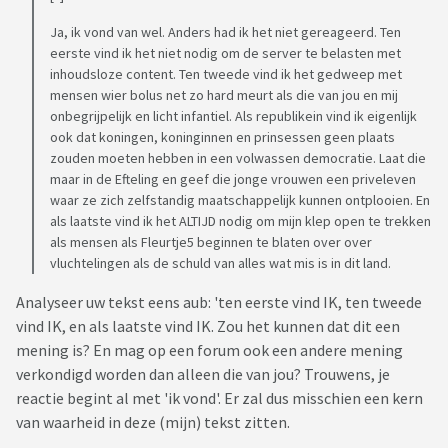
Ja, ik vond van wel. Anders had ik het niet gereageerd. Ten
eerste vind ik het niet nodig om de server te belasten met
inhoudsloze content. Ten tweede vind ik het gedweep met
mensen wier bolus net zo hard meurt als die van jou en mij
onbegrijpelijk en licht infantiel. Als republikein vind ik eigenlijk
ook dat koningen, koninginnen en prinsessen geen plaats
zouden moeten hebben in een volwassen democratie. Laat die
maar in de Efteling en geef die jonge vrouwen een priveleven
waar ze zich zelfstandig maatschappelijk kunnen ontplooien. En
als laatste vind ik het ALTIJD nodig om mijn klep open te trekken
als mensen als Fleurtje5 beginnen te blaten over over
vluchtelingen als de schuld van alles wat mis is in dit land.
Analyseer uw tekst eens aub: 'ten eerste vind IK, ten tweede
vind IK, en als laatste vind IK. Zou het kunnen dat dit een
mening is? En mag op een forum ook een andere mening
verkondigd worden dan alleen die van jou? Trouwens, je
reactie begint al met 'ik vond'. Er zal dus misschien een kern
van waarheid in deze (mijn) tekst zitten.