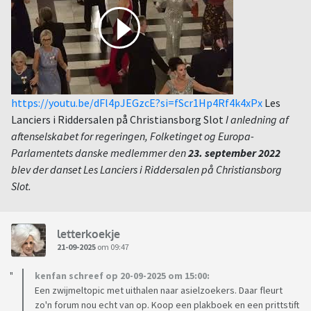
https://youtu.be/dFl4pJEGzcE?si=fScr1Hp4Rf4k4xPx
Les
Lanciers i Riddersalen på Christiansborg Slot
I anledning af
aftenselskabet for regeringen, Folketinget og Europa-
Parlamentets danske medlemmer den
23. september 2022
blev der danset Les Lanciers i Riddersalen på Christiansborg
Slot.
letterkoekje
21-09-2025
om 09:47
kenfan schreef op 20-09-2025 om 15:00:
Een zwijmeltopic met uithalen naar asielzoekers. Daar fleurt
zo'n forum nou echt van op. Koop een plakboek en een prittstift