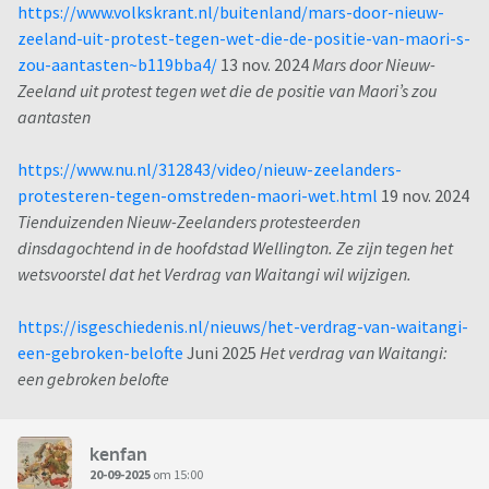
https://www.volkskrant.nl/buitenland/mars-door-nieuw-
zeeland-uit-protest-tegen-wet-die-de-positie-van-maori-s-
zou-aantasten~b119bba4/
13 nov. 2024
Mars door Nieuw-
Zeeland uit protest tegen wet die de positie van Maori’s zou
aantasten
https://www.nu.nl/312843/video/nieuw-zeelanders-
protesteren-tegen-omstreden-maori-wet.html
19 nov. 2024
Tienduizenden Nieuw-Zeelanders protesteerden
dinsdagochtend in de hoofdstad Wellington. Ze zijn tegen het
wetsvoorstel dat het Verdrag van Waitangi wil wijzigen.
https://isgeschiedenis.nl/nieuws/het-verdrag-van-waitangi-
een-gebroken-belofte
Juni 2025
Het verdrag van Waitangi:
een gebroken belofte
kenfan
20-09-2025
om 15:00