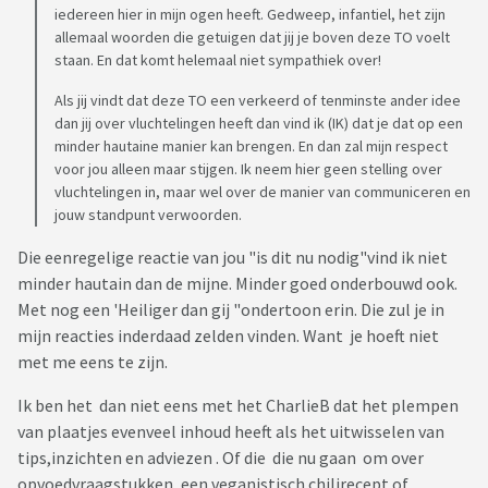
iedereen hier in mijn ogen heeft. Gedweep, infantiel, het zijn
allemaal woorden die getuigen dat jij je boven deze TO voelt
staan. En dat komt helemaal niet sympathiek over!
Als jij vindt dat deze TO een verkeerd of tenminste ander idee
dan jij over vluchtelingen heeft dan vind ik (IK) dat je dat op een
minder hautaine manier kan brengen. En dan zal mijn respect
voor jou alleen maar stijgen. Ik neem hier geen stelling over
vluchtelingen in, maar wel over de manier van communiceren en
jouw standpunt verwoorden.
Die eenregelige reactie van jou "is dit nu nodig"vind ik niet
minder hautain dan de mijne. Minder goed onderbouwd ook.
Met nog een 'Heiliger dan gij "ondertoon erin. Die zul je in
mijn reacties inderdaad zelden vinden. Want je hoeft niet
met me eens te zijn.
Ik ben het dan niet eens met het CharlieB dat het plempen
van plaatjes evenveel inhoud heeft als het uitwisselen van
tips,inzichten en adviezen . Of die die nu gaan om over
opvoedvraagstukken, een veganistisch chilirecept of