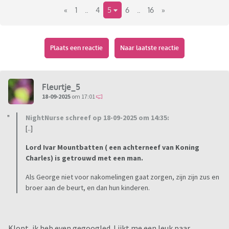
«
1
..
4
5
6
..
16
»
Plaats een reactie
Naar laatste reactie
Fleurtje_5
18-09-2025
om 17:01
Beeld: NL Beeld
NightNurse schreef op 18-09-2025 om 14:35:
https://www.nu.nl/koningshuis/6360870/zo-zag-het-
[..]
koninklijk-gezin-eruit-tijdens-de-jaarlijkse-fotosessie.html
Lord Ivar Mountbatten ( een achterneef van Koning
Charles) is getrouwd met een man.
Als George niet voor nakomelingen gaat zorgen, zijn zijn zus en
broer aan de beurt, en dan hun kinderen.
Klopt, ik heb even gegoogled. Lijkt me een leuk paar.