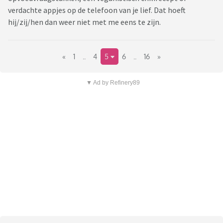
verdachte appjes op de telefoon van je lief. Dat hoeft
hij/zij/hen dan weer niet met me eens te zijn.
«
1
..
4
5
6
..
16
»
▼ Ad by Refinery89