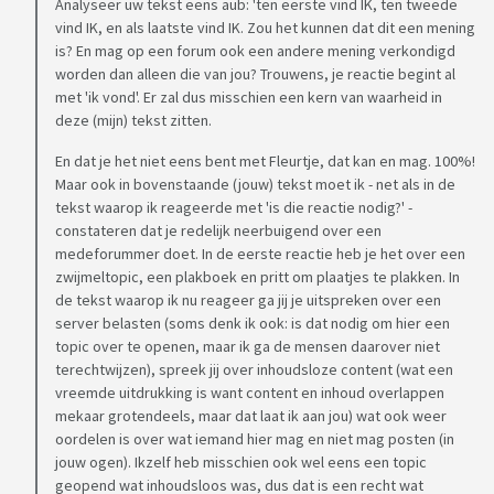
Analyseer uw tekst eens aub: 'ten eerste vind IK, ten tweede
vind IK, en als laatste vind IK. Zou het kunnen dat dit een mening
is? En mag op een forum ook een andere mening verkondigd
worden dan alleen die van jou? Trouwens, je reactie begint al
met 'ik vond'. Er zal dus misschien een kern van waarheid in
deze (mijn) tekst zitten.
En dat je het niet eens bent met Fleurtje, dat kan en mag. 100%!
Maar ook in bovenstaande (jouw) tekst moet ik - net als in de
tekst waarop ik reageerde met 'is die reactie nodig?' -
constateren dat je redelijk neerbuigend over een
medeforummer doet. In de eerste reactie heb je het over een
zwijmeltopic, een plakboek en pritt om plaatjes te plakken. In
de tekst waarop ik nu reageer ga jij je uitspreken over een
server belasten (soms denk ik ook: is dat nodig om hier een
topic over te openen, maar ik ga de mensen daarover niet
terechtwijzen), spreek jij over inhoudsloze content (wat een
vreemde uitdrukking is want content en inhoud overlappen
mekaar grotendeels, maar dat laat ik aan jou) wat ook weer
oordelen is over wat iemand hier mag en niet mag posten (in
jouw ogen). Ikzelf heb misschien ook wel eens een topic
geopend wat inhoudsloos was, dus dat is een recht wat