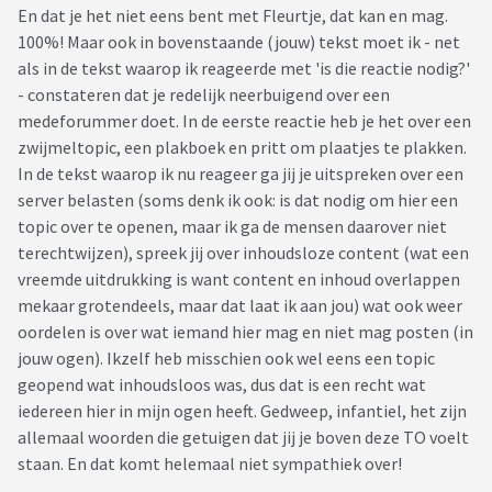
En dat je het niet eens bent met Fleurtje, dat kan en mag.
100%! Maar ook in bovenstaande (jouw) tekst moet ik - net
als in de tekst waarop ik reageerde met 'is die reactie nodig?'
- constateren dat je redelijk neerbuigend over een
medeforummer doet. In de eerste reactie heb je het over een
zwijmeltopic, een plakboek en pritt om plaatjes te plakken.
In de tekst waarop ik nu reageer ga jij je uitspreken over een
server belasten (soms denk ik ook: is dat nodig om hier een
topic over te openen, maar ik ga de mensen daarover niet
terechtwijzen), spreek jij over inhoudsloze content (wat een
vreemde uitdrukking is want content en inhoud overlappen
mekaar grotendeels, maar dat laat ik aan jou) wat ook weer
oordelen is over wat iemand hier mag en niet mag posten (in
jouw ogen). Ikzelf heb misschien ook wel eens een topic
geopend wat inhoudsloos was, dus dat is een recht wat
iedereen hier in mijn ogen heeft. Gedweep, infantiel, het zijn
allemaal woorden die getuigen dat jij je boven deze TO voelt
staan. En dat komt helemaal niet sympathiek over!